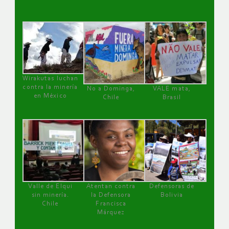
Wirakutas luchan
contra la minería
No a Dominga,
VALE mata,
en México
Chile
Brasil
Valle de Elqui
Atentan contra
Defensoras de
sin minería.
la Defensora
Bolivia
Chile
Francisca
Márquez