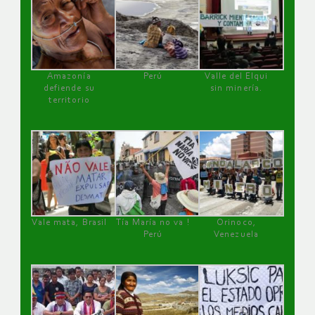
Amazonía
Perú
Valle del Elqui
defiende su
sin minería.
territorio
Vale mata, Brasil
Tía María no va !
Orinoco,
Perú
Venezuela