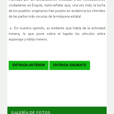
ciudadanas en Esquel, resta señalar que, una vez más, la lucha
de los pueblos originarios han puesto en evidencia los chirridos
de las partes más oscuras de la máquina estatal.
-1- En nuestra opinión, es evidente que habla de la actividad
minera, lo que pone sobre el tapete los vínculos entre
espionaje y lobby minero.
Navegador
ENTRADA ANTERIOR
ENTRADA SIGUIENTE
de
artículos
GALERÌA DE FOTOS