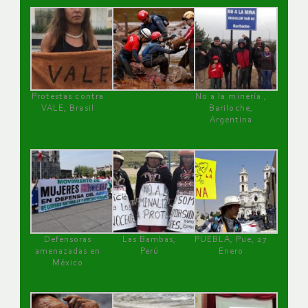
Protestas contra
No a la minería ,
VALE, Brasil
Bariloche,
Argentina
Defensoras
Las Bambas,
PUEBLA, Pue, 27
amenazadas en
Perú
Enero
México