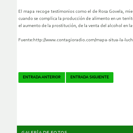
El mapa recoge testimonios como el de Rosa Govela, miemb
cuando se complica la producción de alimento en un territo
el aumento de la prostitución, de la venta del alcohol en las
Fuente:http://www.contagioradio.com/mapa-situa-la-lucha-
Navegador
ENTRADA ANTERIOR
ENTRADA SIGUIENTE
de
artículos
GALERÌA DE FOTOS