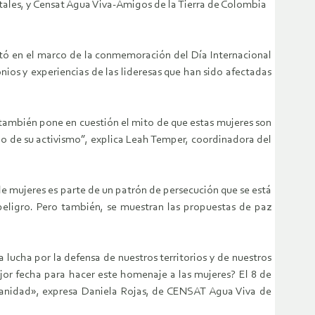
ales, y Censat Agua Viva-Amigos de la Tierra de Colombia
ntó en el marco de la conmemoración del Día Internacional
monios y experiencias de las lideresas que han sido afectadas
o también pone en cuestión el mito de que estas mujeres son
do de su activismo”, explica Leah Temper, coordinadora del
 de mujeres es parte de un patrón de persecución que se está
 peligro. Pero también, se muestran las propuestas de paz
 lucha por la defensa de nuestros territorios y de nuestros
jor fecha para hacer este homenaje a las mujeres? El 8 de
umanidad», expresa Daniela Rojas, de CENSAT Agua Viva de