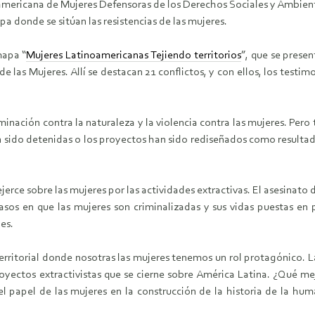
americana de Mujeres Defensoras de los Derechos Sociales y Ambient
a donde se sitúan las resistencias de las mujeres.
mapa “
Mujeres Latinoamericanas Tejiendo territorios
”, que se prese
de las Mujeres. Allí se destacan 21 conflictos, y con ellos, los testi
minación contra la naturaleza y la violencia contra las mujeres. Per
n sido detenidas o los proyectos han sido rediseñados como resulta
jerce sobre las mujeres por las actividades extractivas. El asesinato
asos en que las mujeres son criminalizadas y sus vidas puestas en
des.
rritorial donde nosotras las mujeres tenemos un rol protagónico. La
yectos extractivistas que se cierne sobre América Latina. ¿Qué me
el papel de las mujeres en la construcción de la historia de la h