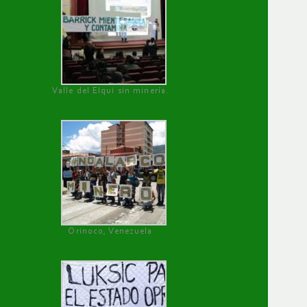
Valle del Elqui sin minería.
Orinoco, Venezuela