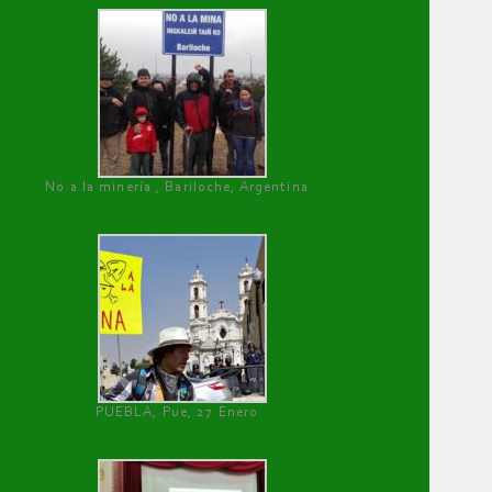
No a la minería , Bariloche, Argentina
PUEBLA, Pue, 27 Enero