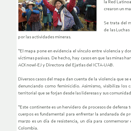
la Red Latino
crearon un map
Se trata del 
de las Luchas 
por las actividades mineras.
“El mapa pone en evidencia el vínculo entre violencia y do
víctimas pasivas. De hecho, hay casos en que las minas ha
ACKnowl-EJ y Directora del Ejatlas del ICTA-UAB.
Diversos casos del mapa dan cuenta de la violencia que se e
denunciando como feminicidio. Asimismo, visibiliza los c
territorial que se forjan desde las lideresas y sus comunida
“Este continente es un hervidero de procesos de defensa te
cuerpos es fundamental para enfrentar la andanada de pro
marzo es un día de resistencia, un día para conmemorar 
Colombia.