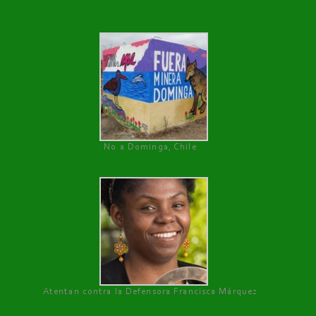
No a Dominga, Chile
Atentan contra la Defensora Francisca Márquez