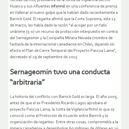
Nicolás del Río, presidente de la Junta de Vigilancia del Río
Huasco y sus Afluentes
informó
en una conferencia de prensa
en Vallenar el nuevo golpe que le habían dado recientemente a
Barrick Gold. El regante afirmó que la Corte Suprema, este 13
de marzo, les había dado la razón “al acoger por un fallo
unánime (5-0) un recurso de protección interpuesto en contra
del Sernageomin y la Compañía Minera Nevada (nombre de
fantasía de la internacional canadiense en Chile), dejando sin
efecto el Plan de Cierre Temporal del Proyecto Pascua Lama”,
decretado el 29 de septiembre de 2015.
Sernageomin tuvo una conducta
“arbitraria”
La historia del conflicto con Barrick Gold es larga. El año 2005,
antes de que el ex Presidente Ricardo Lagos aprobara el
proyecto Pascua Lama, la Junta de Vigilancia firmó lo que se
conoció como el Protocolo de Acuerdo entre Barrick y la
organización de regantes. Entre otras cosas, comprometía a la
minera canadiense a desembolsar 60 millones de dólares en 20