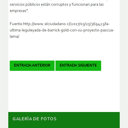
servicios públicos están corruptos y funcionan para las
empresas”.
Fuente:http://www.elciudadano.cl/2017/03/25/369423/la-
ultima-leguleyada-de-barrick-gold-con-su-proyecto-pascua-
lama/
Navegador
ENTRADA ANTERIOR
ENTRADA SIGUIENTE
de
artículos
GALERÌA DE FOTOS