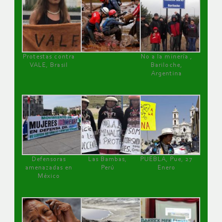
Protestas contra
No a la minería ,
VALE, Brasil
Bariloche,
Argentina
Defensoras
Las Bambas,
PUEBLA, Pue, 27
amenazadas en
Perú
Enero
México