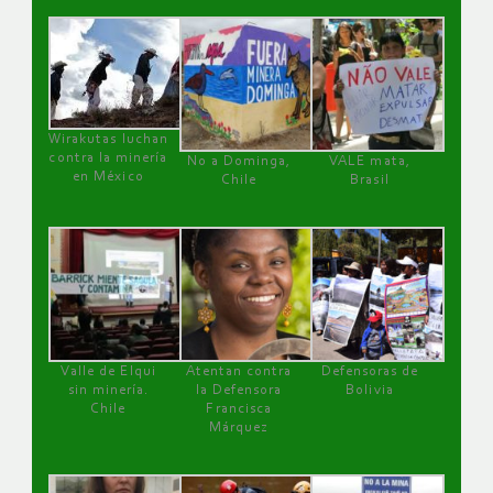
Wirakutas luchan
contra la minería
No a Dominga,
VALE mata,
en México
Chile
Brasil
Valle de Elqui
Atentan contra
Defensoras de
sin minería.
la Defensora
Bolivia
Chile
Francisca
Márquez