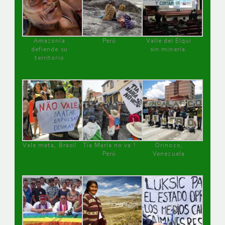
Amazonía
Perú
Valle del Elqui
defiende su
sin minería.
territorio
Vale mata, Brasil
Tía María no va !
Orinoco,
Perú
Venezuela