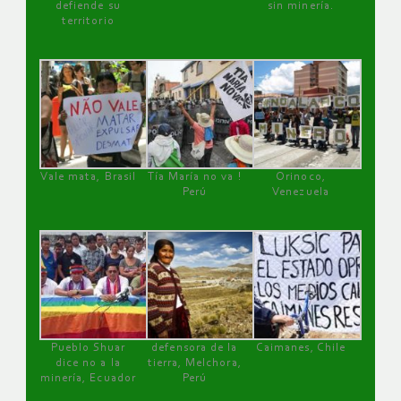
defiende su
sin minería.
territorio
Vale mata, Brasil
Tía María no va !
Orinoco,
Perú
Venezuela
Pueblo Shuar
defensora de la
Caimanes, Chile
dice no a la
tierra, Melchora,
minería, Ecuador
Perú