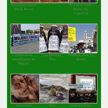
Protestas contra
No a la minería ,
VALE, Brasil
Bariloche,
Argentina
Defensoras
Las Bambas,
PUEBLA, Pue, 27
amenazadas en
Perú
Enero
México
Amazonía
Perú
Valle del Elqui