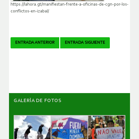
https://lahora.gt/manifiestan-frente-a-oficinas-de-cgn-por-los-
conflictos-en-izabal/
Navegador
ENTRADA ANTERIOR
ENTRADA SIGUIENTE
de
artículos
GALERÌA DE FOTOS