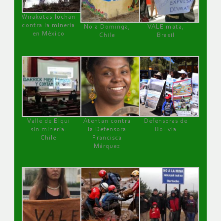
Wirakutas luchan
contra la minería
No a Dominga,
VALE mata,
en México
Chile
Brasil
Valle de Elqui
Atentan contra
Defensoras de
sin minería.
la Defensora
Bolivia
Chile
Francisca
Márquez