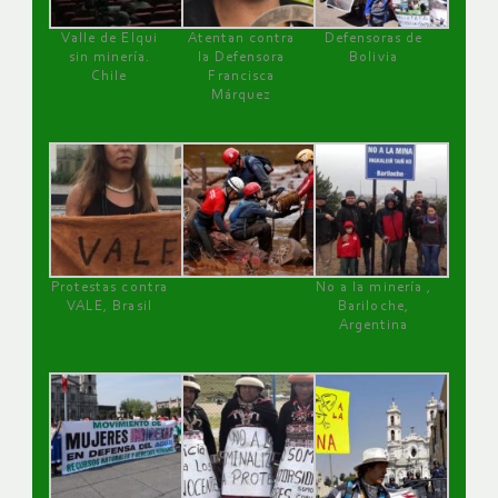
Valle de Elqui
Atentan contra
Defensoras de
sin minería.
la Defensora
Bolivia
Chile
Francisca
Márquez
Protestas contra
No a la minería ,
VALE, Brasil
Bariloche,
Argentina