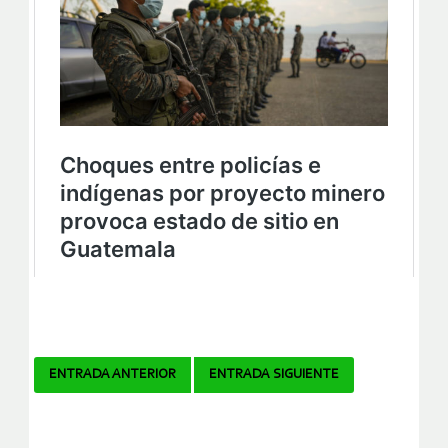
Navegador
ENTRADA ANTERIOR
ENTRADA SIGUIENTE
de