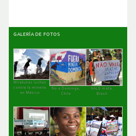
artículos
GALERÌA DE FOTOS
Wirakutas luchan
contra la minería
No a Dominga,
VALE mata,
en México
Chile
Brasil