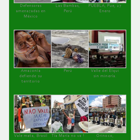
Defensoras
Las Bambas,
PUEBLA, Pue, 27
amenazadas en
Perú
Enero
México
Amazonía
Perú
Valle del Elqui
defiende su
sin minería.
territorio
Vale mata, Brasil
Tía María no va !
Orinoco,