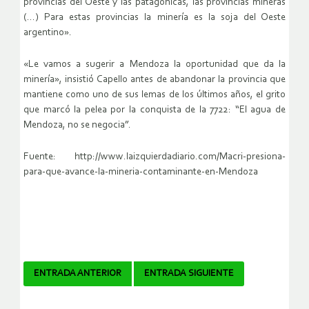
provincias del Oeste y las patagónicas, las provincias mineras
(…) Para estas provincias la minería es la soja del Oeste
argentino».
«Le vamos a sugerir a Mendoza la oportunidad que da la
minería», insistió Capello antes de abandonar la provincia que
mantiene como uno de sus lemas de los últimos años, el grito
que marcó la pelea por la conquista de la 7722: “El agua de
Mendoza, no se negocia”.
Fuente: http://www.laizquierdadiario.com/Macri-presiona-
para-que-avance-la-mineria-contaminante-en-Mendoza
Navegador
ENTRADA ANTERIOR
ENTRADA SIGUIENTE
de