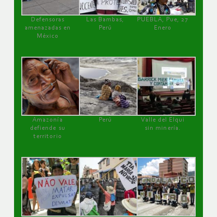
Defensoras
Las Bambas,
PUEBLA, Pue, 27
amenazadas en
Perú
Enero
México
Amazonía
Perú
Valle del Elqui
defiende su
sin minería.
territorio