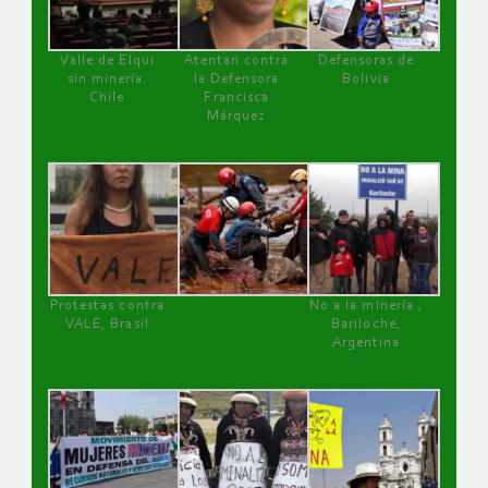
Valle de Elqui
Atentan contra
Defensoras de
sin minería.
la Defensora
Bolivia
Chile
Francisca
Márquez
Protestas contra
No a la minería ,
VALE, Brasil
Bariloche,
Argentina