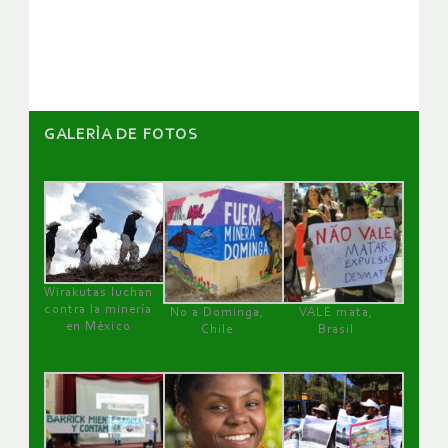
artículos
GALERÌA DE FOTOS
Wirakutas luchan
contra la minería
No a Dominga,
VALE mata,
en México
Chile
Brasil