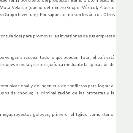
oseen el 11 por ciento del producto interno bruto mexicano
 Mota Velasco (dueño del minero Grupo México), Alberto
ro Grupo Invecture). Por supuesto, no son los únicos. Otros
 consulados) para promover las inversiones de sus empresas
e vengan a saquear todo lo que puedan. Total, el país está
cesiones mineras; certeza jurídica mediante la aplicación de
omunicacional y de ingeniería de conflictos para lograr el
upos de choque; la criminalización de las protestas y la
s megaproyectos golpean, primero, al tejido comunitario.