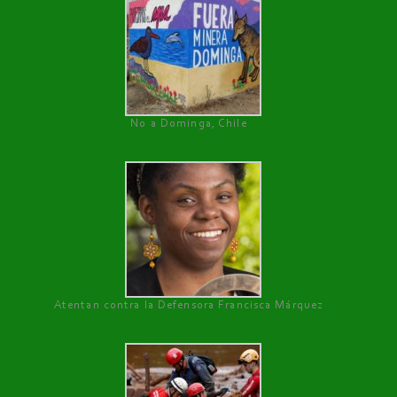
No a Dominga, Chile
Atentan contra la Defensora Francisca Márquez