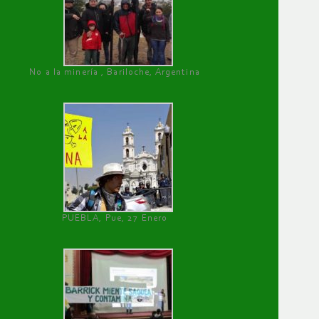
No a la minería , Bariloche, Argentina
PUEBLA, Pue, 27 Enero