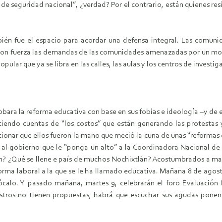
e seguridad nacional”, ¿verdad? Por el contrario, están quienes resi
ambién fue el espacio para acordar una defensa integral. Las comuni
 con fuerza las demandas de las comunidades amenazadas por un model
ular que ya se libra en las calles, las aulas y los centros de investig
bara la reforma educativa con base en sus fobias e ideología –y de es
aciendo cuentas de “los costos” que están generando las protestas
ionar que ellos fueron la mano que meció la cuna de unas “reformas es
n al gobierno que le “ponga un alto” a la Coordinadora Nacional de
n? ¿Qué se llene e país de muchos Nochixtlán? Acostumbrados a man
forma laboral a la que se le ha llamado educativa. Mañana 8 de agost
ócalo. Y pasado mañana, martes 9, celebrarán el foro Evaluación 
tros no tienen propuestas, habrá que escuchar sus agudas ponenci