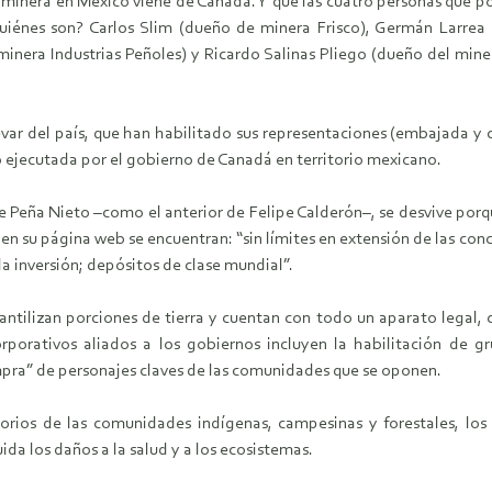
n minera en México viene de Canadá. Y que las cuatro personas que p
iénes son? Carlos Slim (dueño de minera Frisco), Germán Larrea
minera Industrias Peñoles) y Ricardo Salinas Pliego (dueño del mine
evar del país, que han habilitado sus representaciones (embajada y
o ejecutada por el gobierno de Canadá en territorio mexicano.
e Peña Nieto –como el anterior de Felipe Calderón–, se desvive porqu
a en su página web se encuentran: “sin límites en extensión de las con
a inversión; depósitos de clase mundial”.
ntilizan porciones de tierra y cuentan con todo un aparato legal, c
rporativos aliados a los gobiernos incluyen la habilitación de gr
compra” de personajes claves de las comunidades que se oponen.
itorios de las comunidades indígenas, campesinas y forestales, lo
ida los daños a la salud y a los ecosistemas.