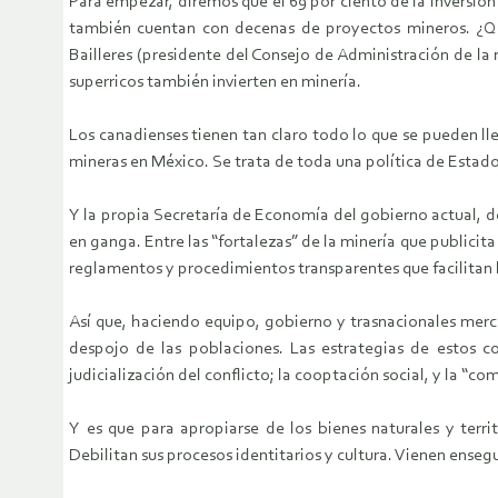
Para empezar, diremos que el 69 por ciento de la inversió
también cuentan con decenas de proyectos mineros. ¿Qu
Bailleres (presidente del Consejo de Administración de la 
superricos también invierten en minería.
Los canadienses tienen tan claro todo lo que se pueden ll
mineras en México. Se trata de toda una política de Estad
Y la propia Secretaría de Economía del gobierno actual, d
en ganga. Entre las “fortalezas” de la minería que publicit
reglamentos y procedimientos transparentes que facilitan l
Así que, haciendo equipo, gobierno y trasnacionales merca
despojo de las poblaciones. Las estrategias de estos co
judicialización del conflicto; la cooptación social, y la “
Y es que para apropiarse de los bienes naturales y terr
Debilitan sus procesos identitarios y cultura. Vienen ensegu