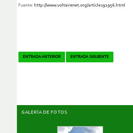
Fuente:
http://www.voltairenet.org/article192956.html
Navegador
ENTRADA ANTERIOR
ENTRADA SIGUIENTE
de
artículos
GALERÌA DE FOTOS