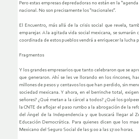
Pero estas empresas depredadoras no están en la “agenda d
nacional. No son precisamente los “nacionales”.
El Encuentro, más allá de la crisis social que revela, t
emparejar. A la agitada vida social mexicana, se sumarán
coordinada de estos pueblos vendrá a enriquecer la lucha pop
Fragmentos
Y los grandes empresarios que tanto celebraron que se apro
que generaron. Ahí se les ve llorando en los rincones, h
millones de pesos y centavos los que han perdido, sin menc
sociedad mexicana. Y ahora, en el berrinche total, exige
señores? ¿Qué metan a la cárcel a todos? ¿Qué los golpee
la CNTE de aflojar el paso rumbo a la abrogación de la re
del Ángel de la Independencia y que buscará llegar al Z
Educación Democrática. Para quienes dicen que los maes
Mexicano del Seguro Social de las 9:00 a las 17:00 horas.