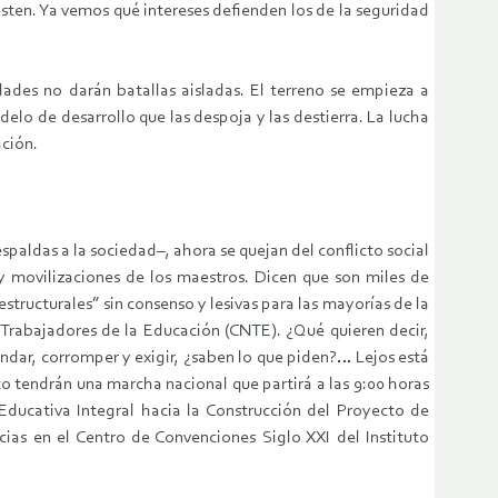
sten. Ya vemos qué intereses defienden los de la seguridad
dades no darán batallas aisladas. El terreno se empieza a
o de desarrollo que las despoja y las destierra. La lucha
ación.
paldas a la sociedad–, ahora se quejan del conflicto social
 y movilizaciones de los maestros. Dicen que son miles de
tructurales” sin consenso y lesivas para las mayorías de la
 Trabajadores de la Educación (CNTE). ¿Qué quieren decir,
dar, corromper y exigir, ¿saben lo que piden?… Lejos está
o tendrán una marcha nacional que partirá a las 9:00 horas
Educativa Integral hacia la Construcción del Proyecto de
as en el Centro de Convenciones Siglo XXI del Instituto