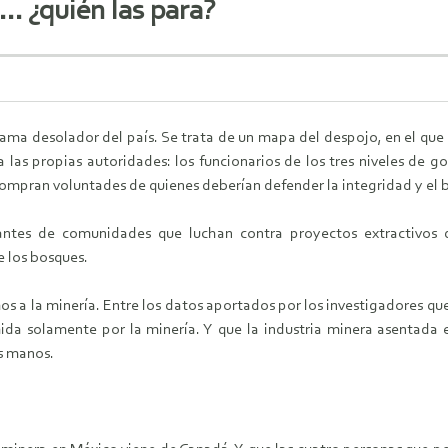
… ¿quién las para?
rama desolador del país. Se trata de un mapa del despojo, en el que
las propias autoridades: los funcionarios de los tres niveles de go
ompran voluntades de quienes deberían defender la integridad y el b
antes de comunidades que luchan contra proyectos extractivos de
e los bosques.
mos a la minería. Entre los datos aportados por los investigadores qu
ida solamente por la minería. Y que la industria minera asentada e
s manos.