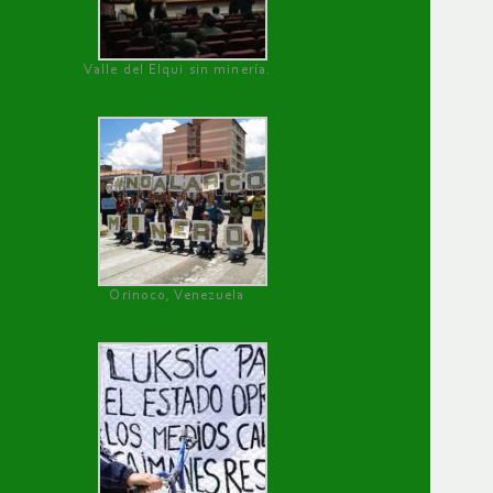
Valle del Elqui sin minería.
Orinoco, Venezuela