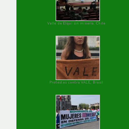
Valle de Elqui sin minería. Chile
Protestas contra VALE, Brasil