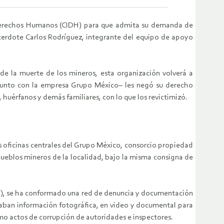
e Derechos Humanos (CIDH) para que admita su demanda de
acerdote Carlos Rodríguez, integrante del equipo de apoyo
 de la muerte de los mineros, esta organización volverá a
–junto con la empresa Grupo México– les negó su derecho
s, huérfanos y demás familiares, con lo que los revictimizó.
s oficinas centrales del Grupo México, consorcio propiedad
pueblos mineros de la localidad, bajo la misma consigna de
OIT), se ha conformado una red de denuncia y documentación
ecaban información fotográfica, en video y documental para
mo actos de corrupción de autoridades e inspectores.