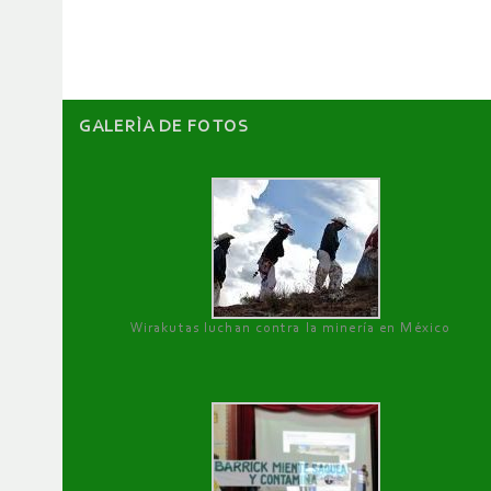
artículos
GALERÌA DE FOTOS
Wirakutas luchan contra la minería en México