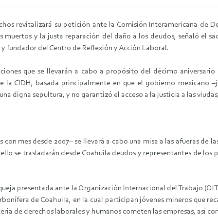
chos revitalizará su petición ante la Comisión Interamericana d
s muertos y la justa reparación del daño a los deudos, señaló el s
 y fundador del Centro de Reflexión y Acción Laboral.
cciones que se llevarán a cabo a propósito del décimo aniversario
nte la CIDH, basada principalmente en que el gobierno mexicano 
una digna sepultura, y no garantizó el acceso a la justicia a las viuda
con mes desde 2007– se llevará a cabo una misa a las afueras de la
 ello se trasladarán desde Coahuila deudos y representantes de los 
a queja presentada ante la Organización Internacional del Trabajo (
rbonífera de Coahuila, en la cual participan jóvenes mineros que r
teria de derechos laborales y humanos cometen las empresas, así co