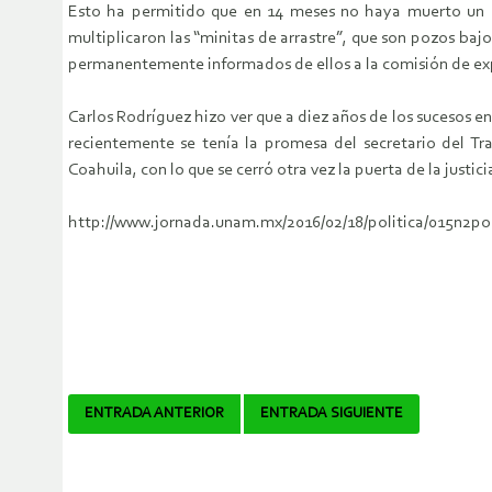
Esto ha permitido que en 14 meses no haya muerto un so
multiplicaron las “minitas de arrastre”, que son pozos ba
permanentemente informados de ellos a la comisión de exp
Carlos Rodríguez hizo ver que a diez años de los sucesos en
recientemente se tenía la promesa del secretario del Tra
Coahuila, con lo que se cerró otra vez la puerta de la justici
http://www.jornada.unam.mx/2016/02/18/politica/015n2po
Navegador
ENTRADA ANTERIOR
ENTRADA SIGUIENTE
de