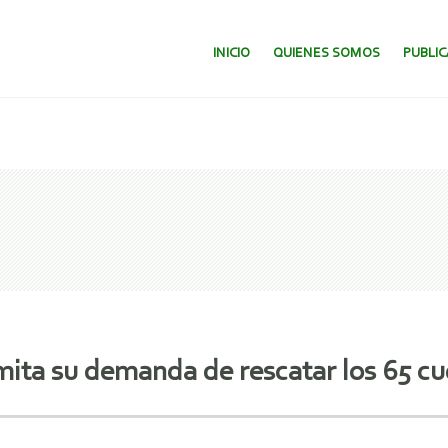
SALTAR AL CONTENIDO.
INICIO
QUIENES SOMOS
PUBLI
mita su demanda de rescatar los 65 c