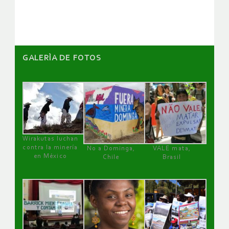
artículos
GALERÌA DE FOTOS
Wirakutas luchan
contra la minería
No a Dominga,
VALE mata,
en México
Chile
Brasil