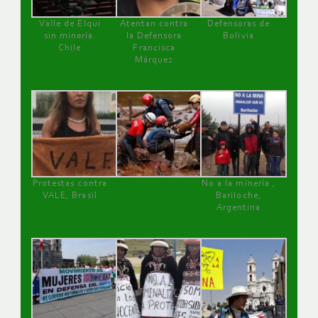
Valle de Elqui
Atentan contra
Defensoras de
sin minería.
la Defensora
Bolivia
Chile
Francisca
Márquez
Protestas contra
No a la minería ,
VALE, Brasil
Bariloche,
Argentina