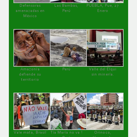
Defensoras
Las Bambas,
PUEBLA, Pue, 27
amenazadas en
Perú
Enero
México
Amazonía
Perú
Valle del Elqui
defiende su
sin minería.
territorio
Vale mata, Brasil
Tía María no va !
Orinoco,