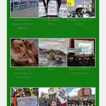
Defensoras
Las Bambas,
PUEBLA, Pue, 27
amenazadas en
Perú
Enero
México
Amazonía
Perú
Valle del Elqui
defiende su
sin minería.
territorio