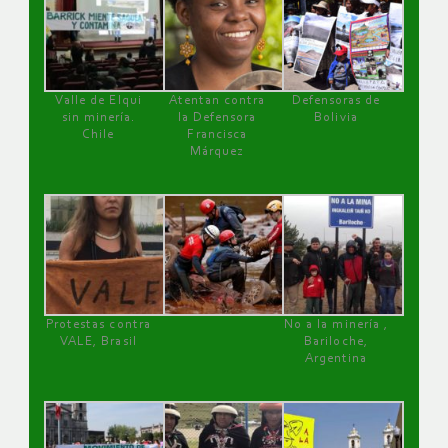
Valle de Elqui
Atentan contra
Defensoras de
sin minería.
la Defensora
Bolivia
Chile
Francisca
Márquez
Protestas contra
No a la minería ,
VALE, Brasil
Bariloche,
Argentina