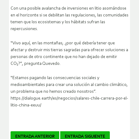
Con una posible avalancha de inversiones en litio asomándose
en el horizonte si se debilitan las regulaciones, las comunidades
temen que los ecosistemas y los hábitats sufran las
repercusiones.
“Vivo aquí, en las montañas; ¿por qué debería tener que
afectar y destruir mis tierras sagradas para ofrecer soluciones a
personas de otro continente que no han dejado de emitir
CO₂?”, pregunta Quevedo.
“Estamos pagando las consecuencias sociales y
medioambientales para crear una solución al cambio climático,
un problema que no hemos creado nosotros”.
https://dialogue.earth/es/negocios/salares-chile-carrera-por-el-
litio-china-eeuu/
Navegador
ENTRADA ANTERIOR
ENTRADA SIGUIENTE