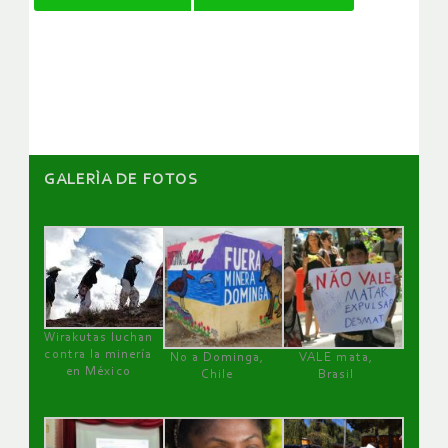
de
artículos
GALERÌA DE FOTOS
Wirakutas luchan
contra la minería
No a Dominga,
VALE mata,
en México
Chile
Brasil