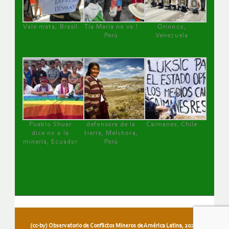
Vale mata, Brasil
Tía María no va !
Orinoco,
Perú
Venezuela
Pueblo Shuar
defensora de la
Caimanes, Chile
dice no a la
tierra, Melchora,
minería, Ecuador
Perú
(cc-by) Observatorio de Conflictos Mineros de América Latina, 2026