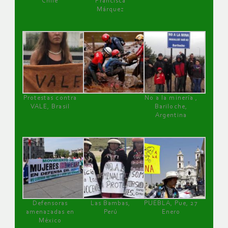
Chile
Francisca
Márquez
Protestas contra
No a la minería ,
VALE, Brasil
Bariloche,
Argentina
Defensoras
Las Bambas,
PUEBLA, Pue, 27
amenazadas en
Perú
Enero
México