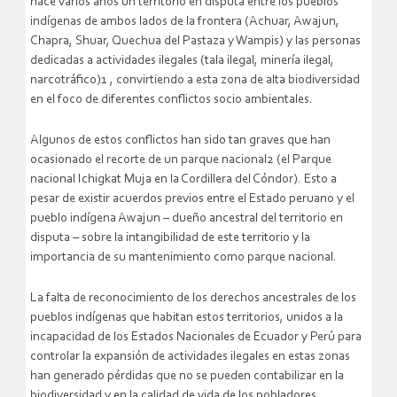
hace varios años un territorio en disputa entre los pueblos
indígenas de ambos lados de la frontera (Achuar, Awajun,
Chapra, Shuar, Quechua del Pastaza y Wampis) y las personas
dedicadas a actividades ilegales (tala ilegal, minería ilegal,
narcotráfico)1 , convirtiendo a esta zona de alta biodiversidad
en el foco de diferentes conflictos socio ambientales.
Algunos de estos conflictos han sido tan graves que han
ocasionado el recorte de un parque nacional2 (el Parque
nacional Ichigkat Muja en la Cordillera del Cóndor). Esto a
pesar de existir acuerdos previos entre el Estado peruano y el
pueblo indígena Awajun – dueño ancestral del territorio en
disputa – sobre la intangibilidad de este territorio y la
importancia de su mantenimiento como parque nacional.
La falta de reconocimiento de los derechos ancestrales de los
pueblos indígenas que habitan estos territorios, unidos a la
incapacidad de los Estados Nacionales de Ecuador y Perú para
controlar la expansión de actividades ilegales en estas zonas
han generado pérdidas que no se pueden contabilizar en la
biodiversidad y en la calidad de vida de los pobladores.