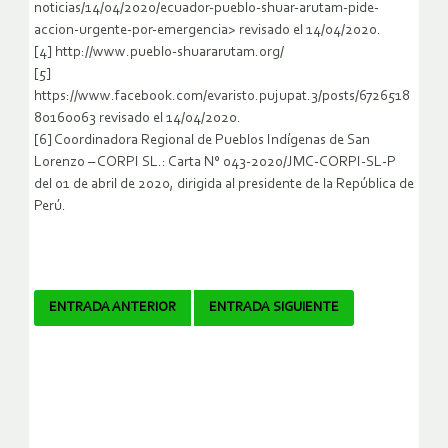
noticias/14/04/2020/ecuador-pueblo-shuar-arutam-pide-
accion-urgente-por-emergencia> revisado el 14/04/2020.
[4] http://www.pueblo-shuararutam.org/
[5]
https://www.facebook.com/evaristo.pujupat.3/posts/6726518
80160063 revisado el 14/04/2020.
[6] Coordinadora Regional de Pueblos Indígenas de San
Lorenzo – CORPI SL.: Carta N° 043-2020/JMC-CORPI-SL-P
del 01 de abril de 2020, dirigida al presidente de la República de
Perú.
Navegador
ENTRADA ANTERIOR
ENTRADA SIGUIENTE
de
artículos