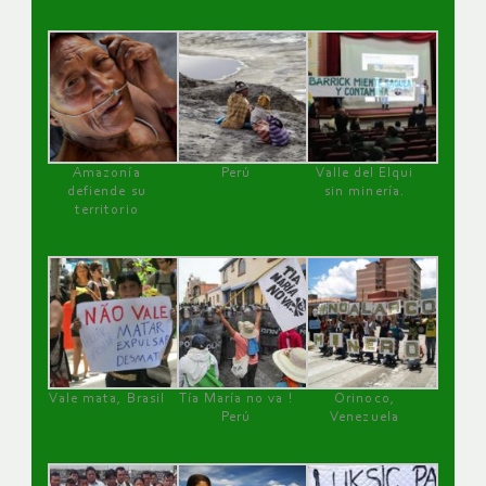
Amazonía
Perú
Valle del Elqui
defiende su
sin minería.
territorio
Vale mata, Brasil
Tía María no va !
Orinoco,
Perú
Venezuela