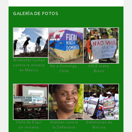
GALERÌA DE FOTOS
Wirakutas luchan
contra la minería
No a Dominga,
VALE mata,
en México
Chile
Brasil
Valle de Elqui
Atentan contra
Defensoras de
sin minería.
la Defensora
Bolivia