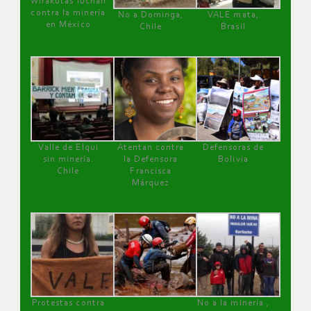
Wirakutas luchan
contra la minería
No a Dominga,
VALE mata,
en México
Chile
Brasil
Valle de Elqui
Atentan contra
Defensoras de
sin minería.
la Defensora
Bolivia
Chile
Francisca
Márquez
Protestas contra
No a la minería ,