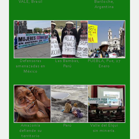
VALE, Brasil
Bariloche,
Argentina
Defensoras
Las Bambas,
PUEBLA, Pue, 27
amenazadas en
Perú
Enero
México
Amazonía
Perú
Valle del Elqui
defiende su
sin minería.
territorio