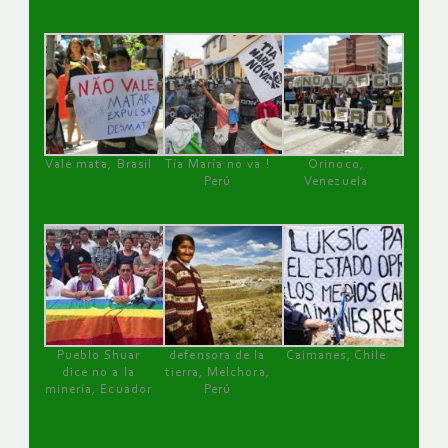
Vale mata, Brasil
Tía María no va !
Orinoco,
Perú
Venezuela
Pueblo Shuar
defensora de la
Caimanes, Chile
dice no a la
tierra, Melchora,
minería, Ecuador
Perú