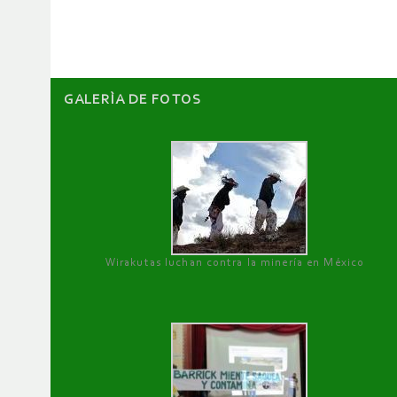
artículos
GALERÌA DE FOTOS
Wirakutas luchan contra la minería en México