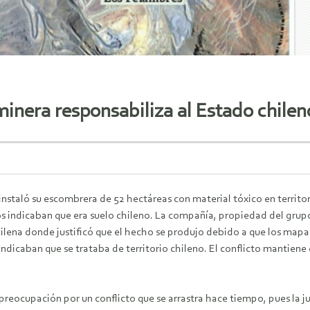
inera responsabiliza al Estado chilen
nstaló su escombrera de 52 hectáreas con material tóxico en territori
 indicaban que era suelo chileno. La compañía, propiedad del grupo 
chilena donde justificó que el hecho se produjo debido a que los mapa
indicaban que se trataba de territorio chileno. El conflicto mantiene
reocupación por un conflicto que se arrastra hace tiempo, pues la jus