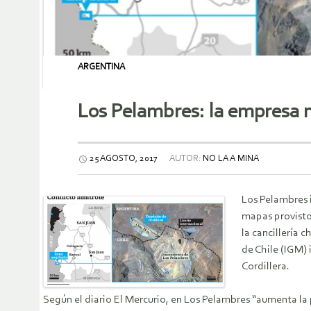
ARGENTINA
Los Pelambres: la empresa m
25 AGOSTO, 2017
AUTOR:
NO LA A MINA
Los Pelambres i
mapas provistos
la cancillería 
de Chile (IGM) 
Cordillera.
Según el diario El Mercurio, en Los Pelambres “aumenta la p