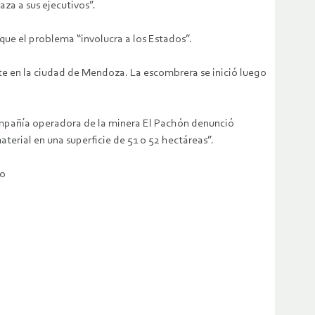
za a sus ejecutivos”.
que el problema “involucra a los Estados”.
nte en la ciudad de Mendoza. La escombrera se inició luego
 compañía operadora de la minera El Pachón denunció
rial en una superficie de 51 o 52 hectáreas”.
no