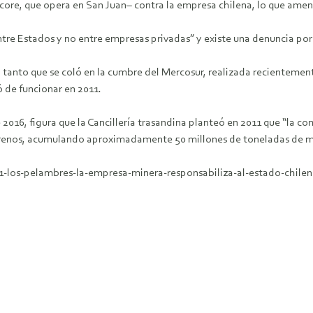
core, que opera en San Juan– contra la empresa chilena, lo que amena
ntre Estados y no entre empresas privadas” y existe una denuncia por
ó tanto que se coló en la cumbre del Mercosur, realizada recienteme
ó de funcionar en 2011.
 2016, figura que la Cancillería trasandina planteó en 2011 que “la
enos, acumulando aproximadamente 50 millones de toneladas de mate
31-los-pelambres-la-empresa-minera-responsabiliza-al-estado-chile