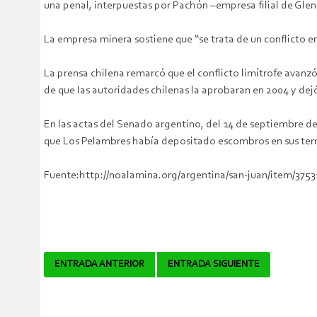
una penal, interpuestas por Pachón –empresa filial de Glen
La empresa minera sostiene que “se trata de un conflicto e
La prensa chilena remarcó que el conflicto limítrofe avanz
de que las autoridades chilenas la aprobaran en 2004 y dej
En las actas del Senado argentino, del 14 de septiembre de
que Los Pelambres había depositado escombros en sus terr
Fuente:http://noalamina.org/argentina/san-juan/item/375
Navegador
ENTRADA ANTERIOR
ENTRADA SIGUIENTE
de