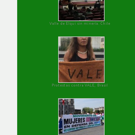
Valle de Elqui sin minería. Chile
Protestas contra VALE, Brasil