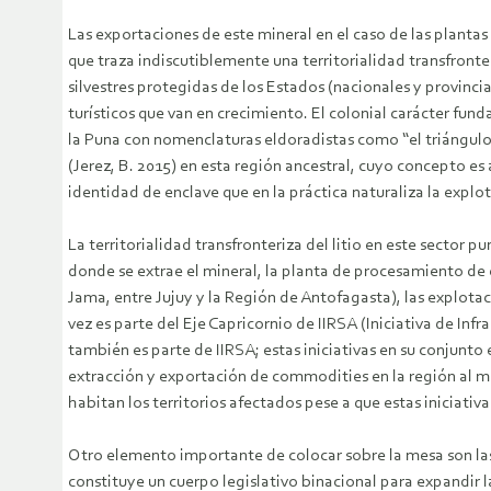
Las exportaciones de este mineral en el caso de las plantas 
que traza indiscutiblemente una territorialidad transfronteri
silvestres protegidas de los Estados (nacionales y provinc
turísticos que van en crecimiento. El colonial carácter fund
la Puna con nomenclaturas eldoradistas como “el triángulo
(Jerez, B. 2015) en esta región ancestral, cuyo concepto 
identidad de enclave que en la práctica naturaliza la expl
La territorialidad transfronteriza del litio en este sector
donde se extrae el mineral, la planta de procesamiento de c
Jama, entre Jujuy y la Región de Antofagasta), las explotac
vez es parte del Eje Capricornio de IIRSA (Iniciativa de I
también es parte de IIRSA; estas iniciativas en su conjunto
extracción y exportación de commodities en la región al m
habitan los territorios afectados pese a que estas iniciati
Otro elemento importante de colocar sobre la mesa son las
constituye un cuerpo legislativo binacional para expandir 