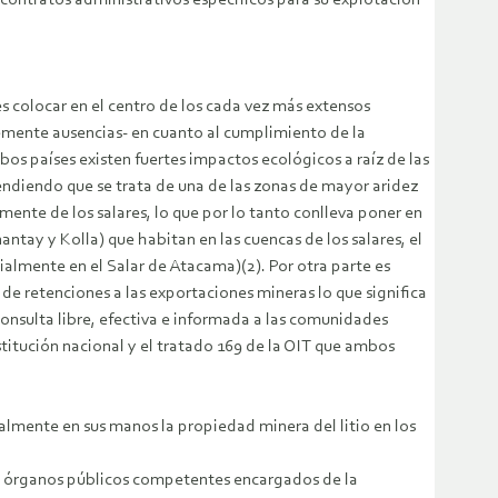
ontratos administrativos específicos para su explotación
s colocar en el centro de los cada vez más extensos
lemente ausencias- en cuanto al cumplimiento de la
bos países existen fuertes impactos ecológicos a raíz de las
endiendo que se trata de una de las zonas de mayor aridez
ente de los salares, lo que por lo tanto conlleva poner en
antay y Kolla) que habitan en las cuencas de los salares, el
almente en el Salar de Atacama)(2). Por otra parte es
de retenciones a las exportaciones mineras lo que significa
 consulta libre, efectiva e informada a las comunidades
stitución nacional y el tratado 169 de la OIT que ambos
lmente en sus manos la propiedad minera del litio en los
los órganos públicos competentes encargados de la