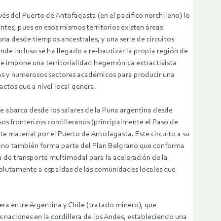
avés del Puerto de Antofagasta (en el pacífico norchileno) lo
tentes, pues en esos mismos territorios existen áreas
na desde tiempos ancestrales, y una serie de circuitos
onde incluso se ha llegado a re-bautizar la propia región de
te impone una territorialidad hegemónica extractivista
sas y numerosos sectores académicos para producir una
ctos que a nivel local genera.
que abarca desde los salares de la Puna argentina desde
sos fronterizos cordilleranos (principalmente el Paso de
te material por el Puerto de Antofagasta. Este circuito a su
entino también forma parte del Plan Belgrano que conforma
ra de transporte multimodal para la aceleración de la
solutamente a espaldas de las comunidades locales que
a entre Argentina y Chile (tratado minero), que
 naciones en la cordillera de los Andes, estableciendo una