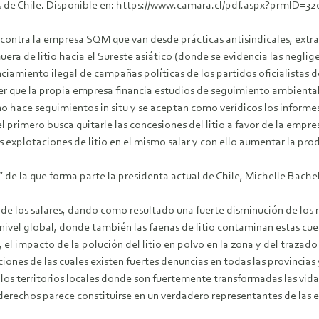
alares de Chile. Disponible en: https://www.camara.cl/pdf.aspx?p
s contra la empresa SQM que van desde prácticas antisindicales, extr
era de litio hacia el Sureste asiático (donde se evidencia las negli
nciamiento ilegal de campañas políticas de los partidos oficialistas 
 que la propia empresa financia estudios de seguimiento ambiental e
 hace seguimientos in situ y se aceptan como verídicos los informes
 primero busca quitarle las concesiones del litio a favor de la em
 explotaciones de litio en el mismo salar y con ello aumentar la pr
” de la que forma parte la presidenta actual de Chile, Michelle Bache
es de los salares, dando como resultado una fuerte disminución de los
nivel global, donde también las faenas de litio contaminan estas c
el impacto de la polución del litio en polvo en la zona y del traz
aciones de las cuales existen fuertes denuncias en todas las provincia
los territorios locales donde son fuertemente transformadas las vidas
e derechos parece constituirse en un verdadero representantes de las