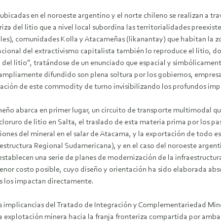
ubicadas en el noroeste argentino y el norte chileno se realizan a tr
za del litio que a nivel local subordina las territorialidades preexis
iales), comunidades Kolla y Atacameñas (likanantay) que habitan la zo
acional del extractivismo capitalista también lo reproduce el litio, d
 del litio”, tratándose de un enunciado que espacial y simbólicamen
es ampliamente difundido son plena soltura por los gobiernos, empre
otación de este commodity de turno invisibilizando los profundos impa
 puneño abarca en primer lugar, un circuito de transporte multimodal 
loruro de litio en Salta, el traslado de esta materia prima por los pa
iones del mineral en el salar de Atacama, y la exportación de todo es
nfraestructura Regional Sudamericana), y en el caso del noroeste arg
 establecen una serie de planes de modernización de la infraestructu
enor costo posible, cuyo diseño y orientación ha sido elaborada ab
vas los impactan directamente.
 implicancias del Tratado de Integración y Complementariedad Miner
la explotación minera hacia la franja fronteriza compartida por ambas