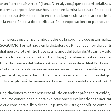
un “tercer país virtual” (Luna, D. et al, 2004) que desterritorializa 
 intereses corporativos que hoy tienen en la mira la extracción de lo
del extractivismo del litio en el altiplano se ubica en el área de in
 la exención de la doble tributación, la exportación por puertos chile
ten empresas operan por ambos lados de la cordillera que están reali
SOQUIMICH privatizada en la dictadura de Pinochet y hoy día contro
al que explota el litio hace casi 30 años del Salar de Atacama y adq
n de litio en el salar de Caucharí (Jujuy). También en este mismo te
io en la zona sur del Salar de Atacama a través de su filial Rockwoo
a de Catamarca. A esto se suman numerosas empresas que están ampli
entre otros; y en el lado chileno además existen intenciones del gobi
do si explotará de manera mixta o exclusiva la estatal del cobre CO
legislaciones mineras respecto al litio en ambos países en cuestión,
curso concesionable para exploraciones y explotaciones prácticament
co que considera al litio desde un punto de vista geopolítico como u