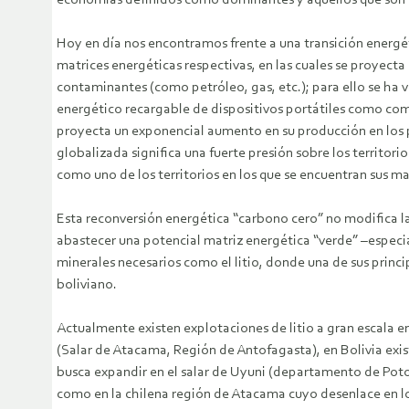
economías definidos como dominantes y aquellos que son 
Hoy en día nos encontramos frente a una transición energé
matrices energéticas respectivas, en las cuales se proyect
contaminantes (como petróleo, gas, etc.); para ello se ha
energético recargable de dispositivos portátiles como comp
proyecta un exponencial aumento en su producción en los p
globalizada significa una fuerte presión sobre los territor
como uno de los territorios en los que se encuentran sus ma
Esta reconversión energética “carbono cero” no modifica la
abastecer una potencial matriz energética “verde” –especia
minerales necesarios como el litio, donde una de sus princi
boliviano.
Actualmente existen explotaciones de litio a gran escala e
(Salar de Atacama, Región de Antofagasta), en Bolivia exis
busca expandir en el salar de Uyuni (departamento de Potos
como en la chilena región de Atacama cuyo desenlace en los