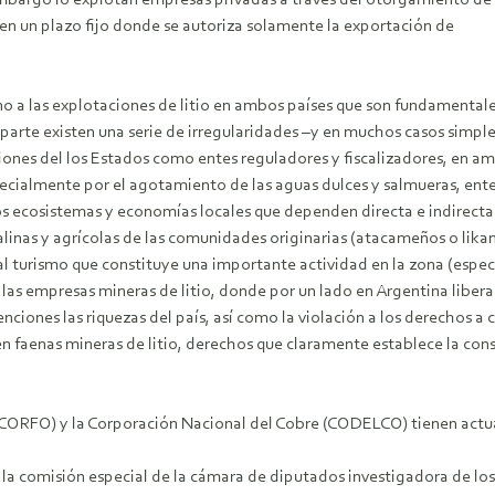
bargo lo explotan empresas privadas a través del otorgamiento de c
n un plazo fijo donde se autoriza solamente la exportación de
rno a las explotaciones de litio en ambos países que son fundamentale
 parte existen una serie de irregularidades –y en muchos casos simp
iones del los Estados como entes reguladores y fiscalizadores, en am
specialmente por el agotamiento de las aguas dulces y salmueras, ent
os ecosistemas y economías locales que dependen directa e indirectam
alinas y agrícolas de las comunidades originarias (atacameños o likan
turismo que constituye una importante actividad en la zona (especi
las empresas mineras de litio, donde por un lado en Argentina libera 
nciones las riquezas del país, así como la violación a los derechos a
en faenas mineras de litio, derechos que claramente establece la con
(CORFO) y la Corporación Nacional del Cobre (CODELCO) tienen actua
de la comisión especial de la cámara de diputados investigadora de 