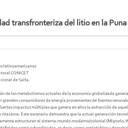
dad transfronteriza del litio en la Pun
os latinoamericanos
ctoral CONICET
cional de Salta.
ión de los metabolismos actuales de la economía globalizada genera u
grandes consumidores de energía provenientes de fuentes renovables 
rtes impactos múltiples que genera en ellos la extracción de aquello
 de Atacama. Este escenario demuestra que la actual generación tecno
camente estructuran el sistema-mundo moderno/colonial (Mignolo, W. 2