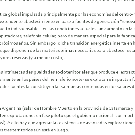
definidos como subordinados, es decir, como explotables y desecha
tica global impulsada principalmente por las economías del centro-n
a extender su abastecimiento en base a fuentes de generación “renov
 vuelto indispensable – en las condiciones actuales- un aumento en 
utadores, telefonía celular, pero de manera especial para la fabricac
róximos años. Sin embargo, dicha transición energética inserta en l
ios que disponen de las materias primas necesarias para abastecer esta
yores reservas (y a menor costo).
s intrínsecas desigualdades socioterritoriales que produce el extract
lmente en los países del hemisferio norte- se explotan e impactan fu
pales fuentes la constituyen las salmueras contenidas en los salares 
n Argentina (salar de Hombre Muerto en la provincia de Catamarca y sa
ten explotaciones en fase piloto que el gobierno nacional -con mucha
í). A ello hay que agregar las existencia de avanzadas exploraciones 
 tres territorios aún está en juego.