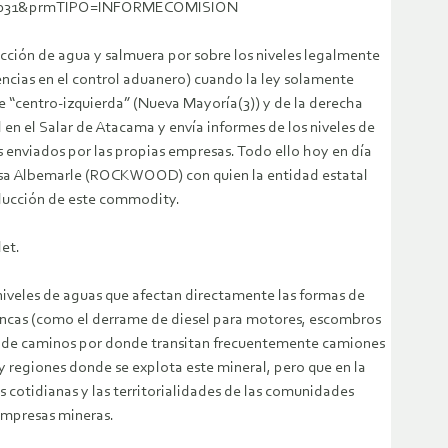
rmID=32031&prmTIPO=INFORMECOMISION
acción de agua y salmuera por sobre los niveles legalmente
gencias en el control aduanero) cuando la ley solamente
de “centro-izquierda” (Nueva Mayoría(3)) y de la derecha
n el Salar de Atacama y envía informes de los niveles de
 enviados por las propias empresas. Todo ello hoy en día
presa Albemarle (ROCKWOOD) con quien la entidad estatal
oducción de este commodity.
let.
 niveles de aguas que afectan directamente las formas de
uencas (como el derrame de diesel para motores, escombros
ado de caminos por donde transitan frecuentemente camiones
s y regiones donde se explota este mineral, pero que en la
 cotidianas y las territorialidades de las comunidades
 empresas mineras.