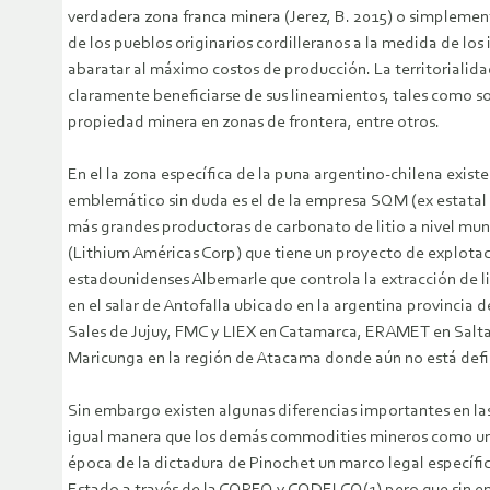
verdadera zona franca minera (Jerez, B. 2015) o simplemente 
de los pueblos originarios cordilleranos a la medida de los
abaratar al máximo costos de producción. La territorialidad 
claramente beneficiarse de sus lineamientos, tales como son
propiedad minera en zonas de frontera, entre otros.
En el la zona específica de la puna argentino-chilena exis
emblemático sin duda es el de la empresa SQM (ex estatal 
más grandes productoras de carbonato de litio a nivel mundi
(Lithium Américas Corp) que tiene un proyecto de explotació
estadounidenses Albemarle que controla la extracción de lit
en el salar de Antofalla ubicado en la argentina provinci
Sales de Jujuy, FMC y LIEX en Catamarca, ERAMET en Salta, 
Maricunga en la región de Atacama donde aún no está defini
Sin embargo existen algunas diferencias importantes en las 
igual manera que los demás commodities mineros como un re
época de la dictadura de Pinochet un marco legal específi