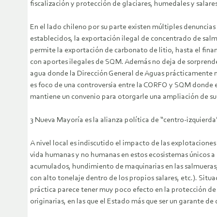
fiscalización y protección de glaciares, humedales y s
En el lado chileno por su parte existen múltiples denuncia
establecidos, la exportación ilegal de concentrado de salmu
permite la exportación de carbonato de litio, hasta el fina
con aportes ilegales de SQM. Además no deja de sorprender
agua donde la Dirección General de Aguas prácticamente no
es foco de una controversia entre la CORFO y SQM donde el
mantiene un convenio para otorgarle una ampliación de sus
3 Nueva Mayoría es la alianza política de “centro-izquierda
A nivel local es indiscutido el impacto de las explotacion
vida humanas y no humanas en estos ecosistemas únicos a 
acumulados, hundimiento de maquinarias en las salmueras, 
con alto tonelaje dentro de los propios salares, etc.). Situ
práctica parece tener muy poco efecto en la protección de 
originarias, en las que el Estado más que ser un garante d