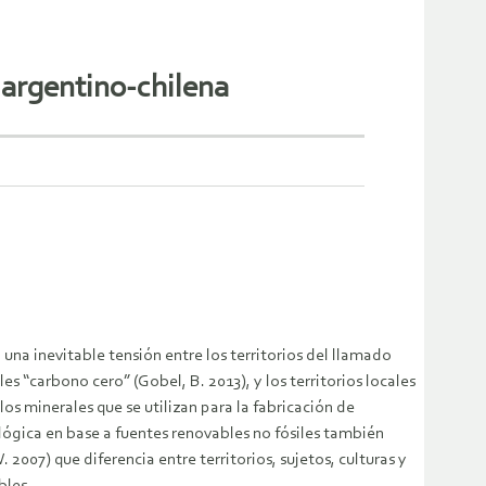
a argentino-chilena
na inevitable tensión entre los territorios del llamado
“carbono cero” (Gobel, B. 2013), y los territorios locales
s minerales que se utilizan para la fabricación de
lógica en base a fuentes renovables no fósiles también
007) que diferencia entre territorios, sujetos, culturas y