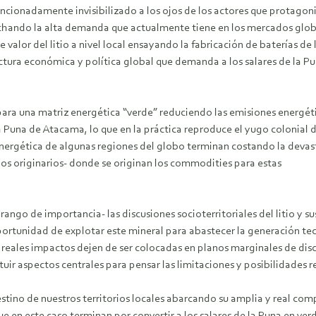
tencionadamente invisibilizado a los ojos de los actores que protagon
vechando la alta demanda que actualmente tiene en los mercados globa
valor del litio a nivel local ensayando la fabricación de baterías d
ctura económica y política global que demanda a los salares de la P
ara una matriz energética “verde” reduciendo las emisiones energéti
 Puna de Atacama, lo que en la práctica reproduce el yugo colonial de
nergética de algunas regiones del globo terminan costando la devast
s originarios- donde se originan los commodities para estas
ango de importancia- las discusiones socioterritoriales del litio y sus
ortunidad de explotar este mineral para abastecer la generación te
us reales impactos dejen de ser colocadas en planos marginales de dis
ituir aspectos centrales para pensar las limitaciones y posibilidades 
stino de nuestros territorios locales abarcando su amplia y real compl