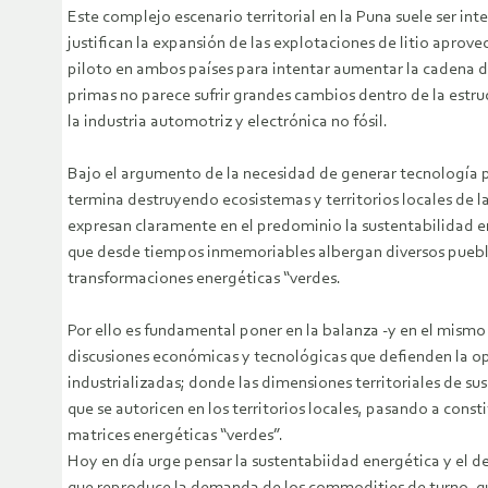
Este complejo escenario territorial en la Puna suele ser in
justifican la expansión de las explotaciones de litio apro
piloto en ambos países para intentar aumentar la cadena de 
primas no parece sufrir grandes cambios dentro de la estru
la industria automotriz y electrónica no fósil.
Bajo el argumento de la necesidad de generar tecnología p
termina destruyendo ecosistemas y territorios locales de la
expresan claramente en el predominio la sustentabilidad e
que desde tiempos inmemoriables albergan diversos pueblo
transformaciones energéticas “verdes.
Por ello es fundamental poner en la balanza -y en el mismo r
discusiones económicas y tecnológicas que defienden la op
industrializadas; donde las dimensiones territoriales de s
que se autoricen en los territorios locales, pasando a const
matrices energéticas “verdes”.
Hoy en día urge pensar la sustentabiidad energética y el de