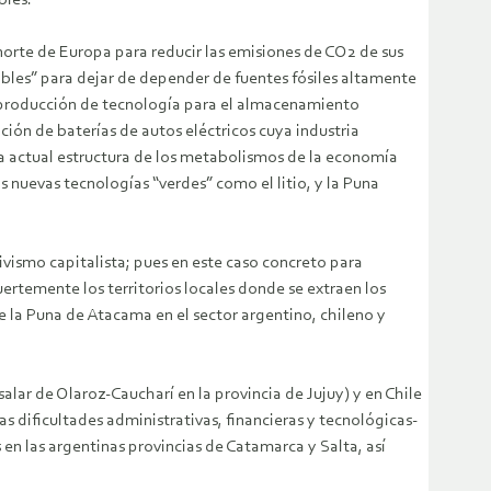
bles.
orte de Europa para reducir las emisiones de CO2 de sus
ables” para dejar de depender de fuentes fósiles altamente
la producción de tecnología para el almacenamiento
ión de baterías de autos eléctricos cuya industria
a actual estructura de los metabolismos de la economía
s nuevas tecnologías “verdes” como el litio, y la Puna
ivismo capitalista; pues en este caso concreto para
ertemente los territorios locales donde se extraen los
de la Puna de Atacama en el sector argentino, chileno y
lar de Olaroz-Caucharí en la provincia de Jujuy) y en Chile
s dificultades administrativas, financieras y tecnológicas-
en las argentinas provincias de Catamarca y Salta, así