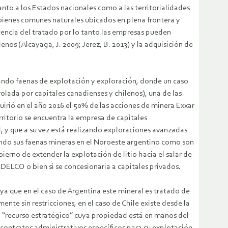
tanto a los Estados nacionales como a las territorialidades
s bienes comunes naturales ubicados en plena frontera y
fluencia del tratado por lo tanto las empresas pueden
nos (Alcayaga, J. 2009; Jerez, B. 2013) y la adquisición de
zando faenas de explotación y exploración, donde un caso
lada por capitales canadienses y chilenos), una de las
uirió en el año 2016 el 50% de las acciones de minera Exxar
rritorio se encuentra la empresa de capitales
d, y que a su vez está realizando exploraciones avanzadas
ando sus faenas mineras en el Noroeste argentino como son
erno de extender la explotación de litio hacia el salar de
DELCO o bien si se concesionaria a capitales privados.
 ya que en el caso de Argentina este mineral es tratado de
e sin restricciones, en el caso de Chile existe desde la
n “recurso estratégico” cuya propiedad está en manos del