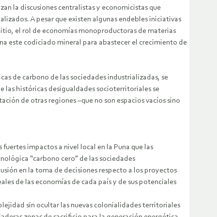
izan la discusiones centralistas y economicistas que
lizados. A pesar que existen algunas endebles iniciativas
e litio, el rol de economías monoproductoras de materias
una este codiciado mineral para abastecer el crecimiento de
cas de carbono de las sociedades industrializadas, se
 las históricas desigualdades socioterritoriales se
ación de otras regiones –que no son espacios vacíos sino
 fuertes impactos a nivel local en la Puna que las
cnológica “carbono cero” de las sociedades
cusión en la toma de decisiones respecto a los proyectos
reales de las economías de cada país y de sus potenciales
ejidad sin ocultar las nuevas colonialidades territoriales