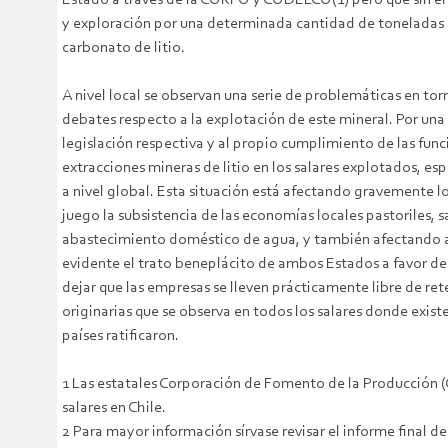
Estado a través de la CORFO y CODELCO(1) pero que sin em
y exploración por una determinada cantidad de toneladas e
carbonato de litio.
A nivel local se observan una serie de problemáticas en to
debates respecto a la explotación de este mineral. Por una
legislación respectiva y al propio cumplimiento de las func
extracciones mineras de litio en los salares explotados, e
a nivel global. Esta situación está afectando gravemente l
juego la subsistencia de las economías locales pastoriles, s
abastecimiento doméstico de agua, y también afectando al 
evidente el trato beneplácito de ambos Estados a favor de 
dejar que las empresas se lleven prácticamente libre de rete
originarias que se observa en todos los salares donde exist
países ratificaron.
1 Las estatales Corporación de Fomento de la Producción 
salares en Chile.
2 Para mayor información sírvase revisar el informe final 