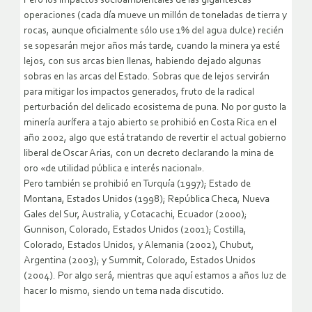
Pero los impactos socioambientales de las gigantescas
operaciones (cada día mueve un millón de toneladas de tierra y
rocas, aunque oficialmente sólo use 1% del agua dulce) recién
se sopesarán mejor años más tarde, cuando la minera ya esté
lejos, con sus arcas bien llenas, habiendo dejado algunas
sobras en las arcas del Estado. Sobras que de lejos servirán
para mitigar los impactos generados, fruto de la radical
perturbación del delicado ecosistema de puna. No por gusto la
minería aurífera a tajo abierto se prohibió en Costa Rica en el
año 2002, algo que está tratando de revertir el actual gobierno
liberal de Oscar Arias, con un decreto declarando la mina de
oro «de utilidad pública e interés nacional».
Pero también se prohibió en Turquía (1997); Estado de
Montana, Estados Unidos (1998); República Checa, Nueva
Gales del Sur, Australia, y Cotacachi, Ecuador (2000);
Gunnison, Colorado, Estados Unidos (2001); Costilla,
Colorado, Estados Unidos, y Alemania (2002), Chubut,
Argentina (2003); y Summit, Colorado, Estados Unidos
(2004). Por algo será, mientras que aquí estamos a años luz de
hacer lo mismo, siendo un tema nada discutido.