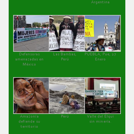
Argentina
Defensoras
Las Bambas,
PUEBLA, Pue, 27
amenazadas en
Perú
Enero
México
Amazonía
Perú
Valle del Elqui
defiende su
sin minería.
territorio