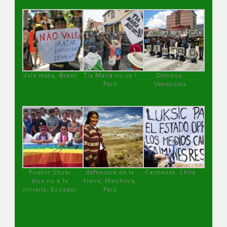
Vale mata, Brasil
Tía María no va !
Orinoco,
Perú
Venezuela
Pueblo Shuar
defensora de la
Caimanes, Chile
dice no a la
tierra, Melchora,
minería, Ecuador
Perú