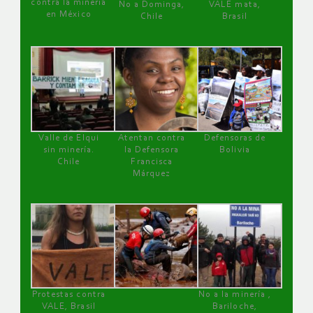
contra la minería
No a Dominga,
VALE mata,
en México
Chile
Brasil
Valle de Elqui
Atentan contra
Defensoras de
sin minería.
la Defensora
Bolivia
Chile
Francisca
Márquez
Protestas contra
No a la minería ,
VALE, Brasil
Bariloche,