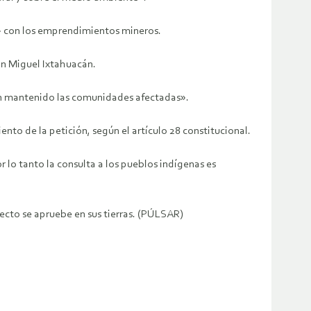
s» con los emprendimientos mineros.
an Miguel Ixtahuacán.
han mantenido las comunidades afectadas».
nto de la petición, según el artículo 28 constitucional.
r lo tanto la consulta a los pueblos indígenas es
ecto se apruebe en sus tierras. (PÚLSAR)