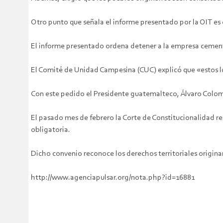
Otro punto que señala el informe presentado por la OIT es
El informe presentado ordena detener a la empresa cement
El Comité de Unidad Campesina (CUC) explicó que «estos lo
Con este pedido el Presidente guatemalteco, Álvaro Colom, t
El pasado mes de febrero la Corte de Constitucionalidad reso
obligatoria.
Dicho convenio reconoce los derechos territoriales origina
http://www.agenciapulsar.org/nota.php?id=16881