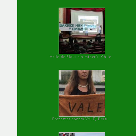
Valle de Elqui sin minería. Chile
Protestas contra VALE, Brasil