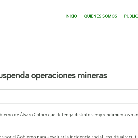
SALTAR AL CONTENIDO.
INICIO
QUIENES SOMOS
PUBLI
suspenda operaciones mineras
 gobierno de Álvaro Colom que detenga distintos emprendimientos min
 por el Gobierno para «evaluar la incidencia social, espiritual y cul