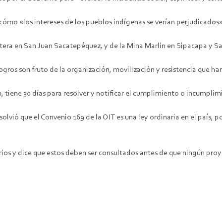
 cómo «los intereses de los pueblos indígenas se verían perjudicado
era en San Juan Sacatepéquez, y de la Mina Marlin en Sipacapa y S
gros son fruto de la organización, movilización y resistencia que 
iene 30 días para resolver y notificar el cumplimiento o incumplimie
lvió que el Convenio 169 de la OIT es una ley ordinaria en el país, po
rios y dice que estos deben ser consultados antes de que ningún proy