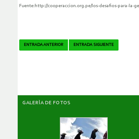
Fuente:http://cooperaccion.org.pe/los-desafios-para-la-g
Navegador
ENTRADA ANTERIOR
ENTRADA SIGUIENTE
de
artículos
GALERÌA DE FOTOS