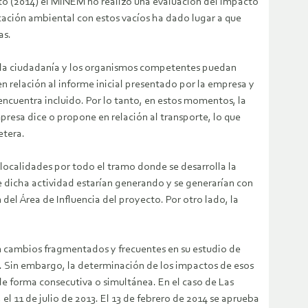
to (2014) el MINEM no realizó una evaluación del impacto
cación ambiental con estos vacíos ha dado lugar a que
as.
ue la ciudadanía y los organismos competentes puedan
n relación al informe inicial presentado por la empresa y
encuentra incluido. Por lo tanto, en estos momentos, la
resa dice o propone en relación al transporte, lo que
etera.
 localidades por todo el tramo donde se desarrolla la
ue dicha actividad estarían generando y se generarían con
del Área de Influencia del proyecto. Por otro lado, la
en cambios fragmentados y frecuentes en su estudio de
s. Sin embargo, la determinación de los impactos de esos
e forma consecutiva o simultánea. En el caso de Las
el 11 de julio de 2013. El 13 de febrero de 2014 se aprueba