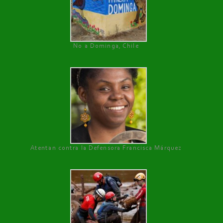
No a Dominga, Chile
Atentan contra la Defensora Francisca Márquez