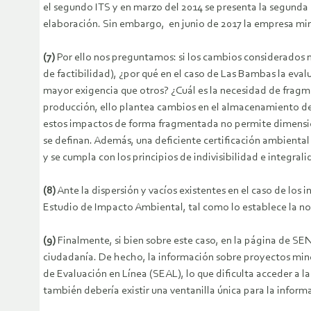
el segundo ITS y en marzo del 2014 se presenta la segunda
elaboración. Sin embargo, en junio de 2017 la empresa min
(7)
Por ello nos preguntamos: si los cambios considerados 
de factibilidad), ¿por qué en el caso de Las Bambas la eva
mayor exigencia que otros? ¿Cuál es la necesidad de fragm
producción, ello plantea cambios en el almacenamiento de
estos impactos de forma fragmentada no permite dimensio
se definan. Además, una deficiente certificación ambiental l
y se cumpla con los principios de indivisibilidad e integral
(8)
Ante la dispersión y vacíos existentes en el caso de lo
Estudio de Impacto Ambiental, tal como lo establece la n
(9)
Finalmente, si bien sobre este caso, en la página de SE
ciudadanía. De hecho, la información sobre proyectos miner
de Evaluación en Línea (SEAL), lo que dificulta acceder a 
también debería existir una ventanilla única para la informac