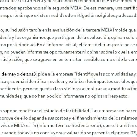
or utilizar la carretera y descartando el mineroducto. En ese momen
entrados, aprobando así la segunda MEIA. De esa manera, una certifi
transporte sin que existan medidas de mitigación exigibles y adecuad
o, su inclusión tardía en la evaluación de la tercera MEIA impide q
danía y los organismos que participan de la evaluación, opinan solo e
n posterioridad. En el informe inicial, el tema del transporte no se 
n, no pueden informarse oportunamente ni opinar sobre lo que la emp
rticipación, que se agrava en un tema tan sensible como el de la carr
0 de mayo de 2018
, pide a la empresa “Identifique las comunidades y
icas, además identificar, evaluar y valorizar los impactos sociales q
ertinente, pero no queda claro si ello va a implicar una modificación 
omunidades, que no han podido informarse no opinar al respecto.
to supone modificar el estudio de factibilidad. Las empresas no hac
 porque de ello depende sus costos y el financiamiento de los mismo
vés de MEIA e ITS (Informe Técnico Sustentarorio), que se tramitan d
 cuando todavía no concluye su evaluación se presenta el primer ITS, 