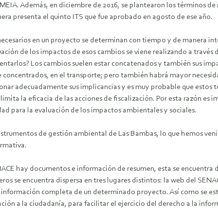
 MEIA. Además, en diciembre de 2016, se plantearon los términos de 
era presenta el quinto ITS que fue aprobado en agosto de ese año.
necesarios en un proyecto se determinan con tiempo y de manera inte
luación de los impactos de esos cambios se viene realizando a través
entarlos? Los cambios suelen estar concatenados y también sus impa
 concentrados, en el transporte; pero también habrá mayor necesida
nar adecuadamente sus implicancias y es muy probable que estos t
imita la eficacia de las acciones de fiscalización. Por esta razón es i
idad para la evaluación de los impactos ambientales y sociales.
s instrumentos de gestión ambiental de Las Bambas, lo que hemos ven
ormativa.
NACE hay documentos e información de resumen, esta se encuentra disp
os se encuentra dispersa en tres lugares distintos: la web del SENAC
la información completa de un determinado proyecto. Así como se est
ión a la ciudadanía, para facilitar el ejercicio del derecho a la info