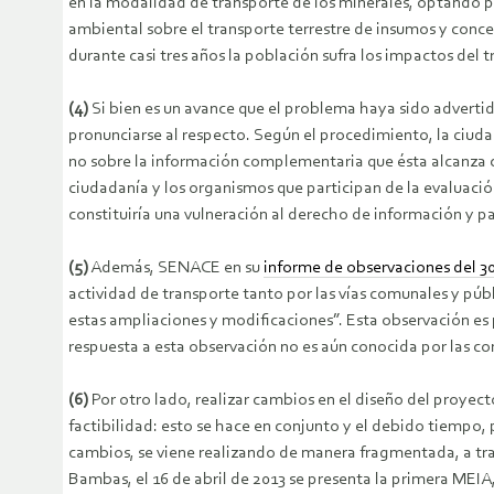
en la modalidad de transporte de los minerales, optando p
ambiental sobre el transporte terrestre de insumos y conc
durante casi tres años la población sufra los impactos del 
(4)
Si bien es un avance que el problema haya sido advertid
pronunciarse al respecto. Según el procedimiento, la ciuda
no sobre la información complementaria que ésta alcanza co
ciudadanía y los organismos que participan de la evaluació
constituiría una vulneración al derecho de información y pa
(5)
Además, SENACE en su
informe de observaciones del 3
actividad de transporte tanto por las vías comunales y públ
estas ampliaciones y modificaciones”. Esta observación es p
respuesta a esta observación no es aún conocida por las c
(6)
Por otro lado, realizar cambios en el diseño del proyec
factibilidad: esto se hace en conjunto y el debido tiempo,
cambios, se viene realizando de manera fragmentada, a tra
Bambas, el 16 de abril de 2013 se presenta la primera MEIA,