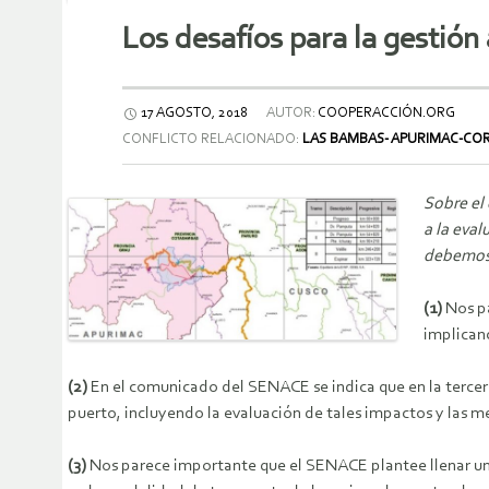
Los desafíos para la gestió
17 AGOSTO, 2018
AUTOR:
COOPERACCIÓN.ORG
CONFLICTO RELACIONADO:
LAS BAMBAS- APURIMAC-CO
Sobre el 
a la eva
debemos 
(1)
Nos pa
implicanc
(2)
En el comunicado del SENACE se indica que en la tercer
puerto, incluyendo la evaluación de tales impactos y las m
(3)
Nos parece importante que el SENACE plantee llenar un 