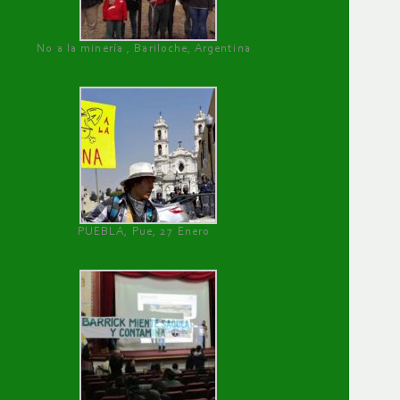
No a la minería , Bariloche, Argentina
PUEBLA, Pue, 27 Enero