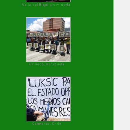
Valle del Elqui sin minería.
Orinoco, Venezuela
Caimanes, Chile