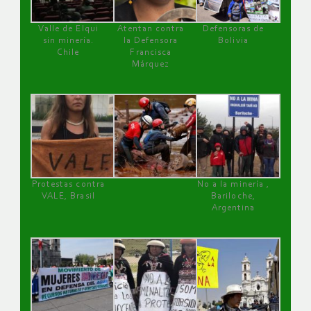
Valle de Elqui
Atentan contra
Defensoras de
sin minería.
la Defensora
Bolivia
Chile
Francisca
Márquez
Protestas contra
No a la minería ,
VALE, Brasil
Bariloche,
Argentina