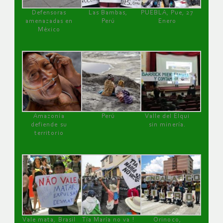
Defensoras
Las Bambas,
PUEBLA, Pue, 27
amenazadas en
Perú
Enero
México
Amazonía
Perú
Valle del Elqui
defiende su
sin minería.
territorio
Vale mata, Brasil
Tía María no va !
Orinoco,