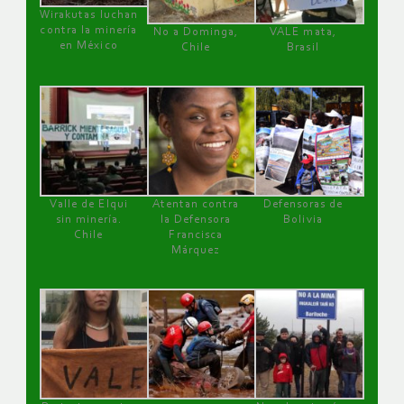
Wirakutas luchan
contra la minería
No a Dominga,
VALE mata,
en México
Chile
Brasil
Valle de Elqui
Atentan contra
Defensoras de
sin minería.
la Defensora
Bolivia
Chile
Francisca
Márquez