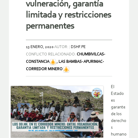
vulneración, garantía
limitada y restricciones
permanentes
13 ENERO, 2020
AUTOR:
DSHF.PE
CONFLICTO RELACIONADO:
CHUMBIVILCAS-
CONSTANCIA
,
LAS BAMBAS- APURIMAC-
CORREDOR MINERO
El
Estado
es
garante
de los
derecho
s
humano