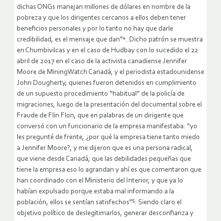
dichas ONGs manejan millones de dólares en nombre de la
pobreza y que los dirigentes cercanos a ellos deben tener
beneficios personales y por lo tanto no hay que darle
4
credibilidad, es el mensaje que dan”
. Dicho patrón se muestra
en Chumbivilcas y en el caso de Hudbay con lo sucedido el 22
abril de 2017 en el caso de la activista canadiense Jennifer
Moore de MiningWatch Canadá, y el periodista estadounidense
John Dougherty, quienes fueron detenidos en cumplimiento
de un supuesto procedimiento “habitual” de la policía de
migraciones, luego de la presentación del documental sobre el
Fraude de Flin Flon, que en palabras de un dirigente que
conversó con un funcionario de la empresa manifestaba: “yo
les pregunté de frente, ¿por qué la empresa tiene tanto miedo
a Jennifer Moore?, y me dijeron que es una persona radical,
que viene desde Canadá, que las debilidades pequeñas que
tiene la empresa eso lo agrandan y ahí es que comentaron que
han coordinado con el Ministerio del Interior, y que ya lo
habían expulsado porque estaba mal informando a la
5
población, ellos se sentían satisfechos”
. Siendo claro el
objetivo político de deslegitimarlos, generar desconfianza y