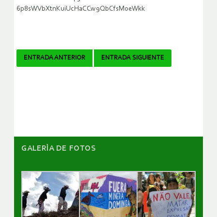
6p8sWVbXtnKuiUcHaCCw9QbCfsMoeWkk
Navegador
ENTRADA ANTERIOR
ENTRADA SIGUIENTE
de
artículos
GALERÌA DE FOTOS