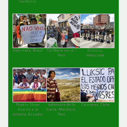
territorio
Vale mata, Brasil
Tía María no va !
Orinoco,
Perú
Venezuela
Pueblo Shuar
defensora de la
Caimanes, Chile
dice no a la
tierra, Melchora,
minería, Ecuador
Perú