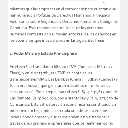
s,
mientras que las empresas en el corredor minero cuentan o se
han adherido a Políticas de Derechos Humanos, Principios
Voluntarios sobre Seguridad y Derechos Humanos y Código de
Conducta. Este reconocimiento ‘ideal’ de los derechos
humanos contrasta con el movimiento real de los derechos en
los escenarios que mostraremos en las siguientes líneas.
1. Poder Minero y Estado Pro-Empresa
En el 2016 se trasladaron 684,207 TMF (Toneladas Métricas
Finas), y en el 2017 781,224 TMF de cobre de las
transnacionales MMG Las Bambas (China), Hudbay (Canadá) y
Glencore (Suiza), que generaron más de 10 mil millones de
soles anuales¹. Por ejemplo, para el 2016: S/. 4’ 131,613,000 de
Las Bambas, S/. 3’ 690,612,000 Antapaccay y S/. 2, 257,050 de
Constancia. Esta estructuración económica ha constituido un
poder minero hegemónico en cada uno de los escenarios
locales donde operan y que se extienden a nivel nacional a
través de sus gremios empresariales que los reafirman como