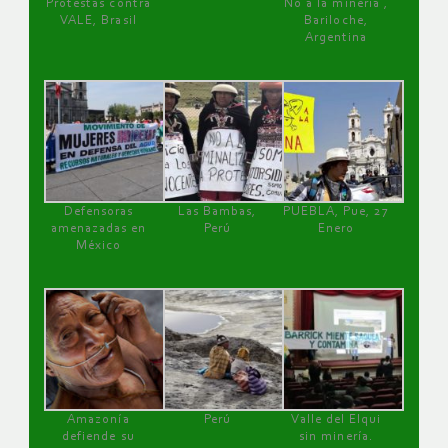
Protestas contra
No a la minería ,
VALE, Brasil
Bariloche,
Argentina
Defensoras
Las Bambas,
PUEBLA, Pue, 27
amenazadas en
Perú
Enero
México
Amazonía
Perú
Valle del Elqui
defiende su
sin minería.