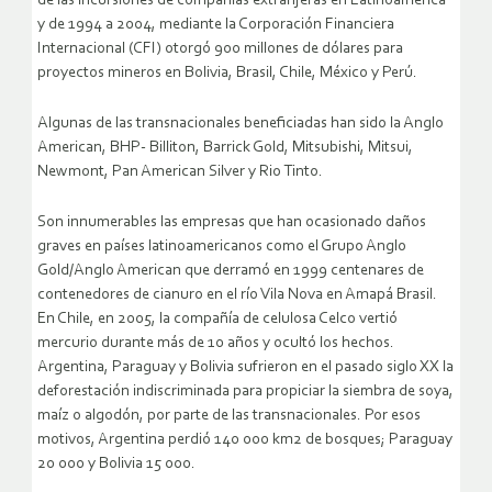
de las incursiones de compañías extranjeras en Latinoamérica
y de 1994 a 2004, mediante la Corporación Financiera
Internacional (CFI) otorgó 900 millones de dólares para
proyectos mineros en Bolivia, Brasil, Chile, México y Perú.
Algunas de las transnacionales beneficiadas han sido la Anglo
American, BHP- Billiton, Barrick Gold, Mitsubishi, Mitsui,
Newmont, Pan American Silver y Rio Tinto.
Son innumerables las empresas que han ocasionado daños
graves en países latinoamericanos como el Grupo Anglo
Gold/Anglo American que derramó en 1999 centenares de
contenedores de cianuro en el río Vila Nova en Amapá Brasil.
En Chile, en 2005, la compañía de celulosa Celco vertió
mercurio durante más de 10 años y ocultó los hechos.
Argentina, Paraguay y Bolivia sufrieron en el pasado siglo XX la
deforestación indiscriminada para propiciar la siembra de soya,
maíz o algodón, por parte de las transnacionales. Por esos
motivos, Argentina perdió 140 000 km2 de bosques; Paraguay
20 000 y Bolivia 15 000.