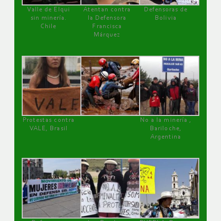
Valle de Elqui
Atentan contra
Defensoras de
sin minería.
la Defensora
Bolivia
Chile
Francisca
Márquez
Protestas contra
No a la minería ,
VALE, Brasil
Bariloche,
Argentina