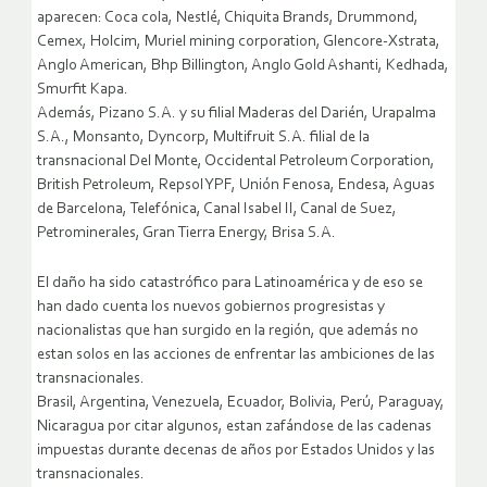
aparecen: Coca cola, Nestlé, Chiquita Brands, Drummond,
Cemex, Holcim, Muriel mining corporation, Glencore-Xstrata,
Anglo American, Bhp Billington, Anglo Gold Ashanti, Kedhada,
Smurfit Kapa.
Además, Pizano S.A. y su filial Maderas del Darién, Urapalma
S.A., Monsanto, Dyncorp, Multifruit S.A. filial de la
transnacional Del Monte, Occidental Petroleum Corporation,
British Petroleum, Repsol YPF, Unión Fenosa, Endesa, Aguas
de Barcelona, Telefónica, Canal Isabel II, Canal de Suez,
Petrominerales, Gran Tierra Energy, Brisa S.A.
El daño ha sido catastrófico para Latinoamérica y de eso se
han dado cuenta los nuevos gobiernos progresistas y
nacionalistas que han surgido en la región, que además no
estan solos en las acciones de enfrentar las ambiciones de las
transnacionales.
Brasil, Argentina, Venezuela, Ecuador, Bolivia, Perú, Paraguay,
Nicaragua por citar algunos, estan zafándose de las cadenas
impuestas durante decenas de años por Estados Unidos y las
transnacionales.