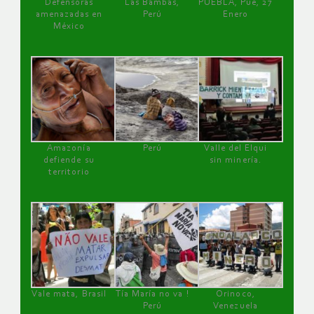
Defensoras
Las Bambas,
PUEBLA, Pue, 27
amenazadas en
Perú
Enero
México
Amazonía
Perú
Valle del Elqui
defiende su
sin minería.
territorio
Vale mata, Brasil
Tía María no va !
Orinoco,
Perú
Venezuela