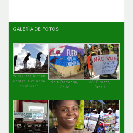
artículos
GALERÌA DE FOTOS
Wirakutas luchan
contra la minería
No a Dominga,
VALE mata,
en México
Chile
Brasil