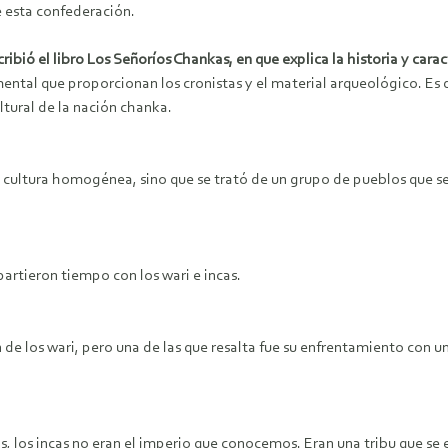
 esta confederación.
ribió el libro Los Señoríos Chankas, en que explica la historia y cara
mental que proporcionan los cronistas y el material arqueológico. E
ultural de la nación chanka.
a cultura homogénea, sino que se trató de un grupo de pueblos que se
rtieron tiempo con los wari e incas.
e los wari, pero una de las que resalta fue su enfrentamiento con u
, los incas no eran el imperio que conocemos. Eran una tribu que se