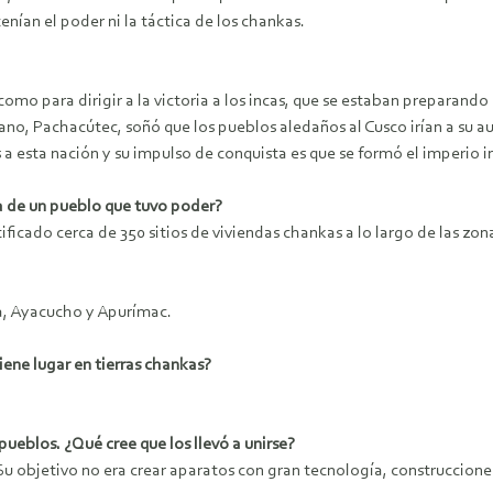
ían el poder ni la táctica de los chankas.
mo para dirigir a la victoria a los incas, que se estaban preparando 
o, Pachacútec, soñó que los pueblos aledaños al Cusco irían a su auxi
as a esta nación y su impulso de conquista es que se formó el imperio
ía de un pueblo que tuvo poder?
ificado cerca de 350 sitios de viviendas chankas a lo largo de las zo
a, Ayacucho y Apurímac.
iene lugar en tierras chankas?
ueblos. ¿Qué cree que los llevó a unirse?
Su objetivo no era crear aparatos con gran tecnología, construccion