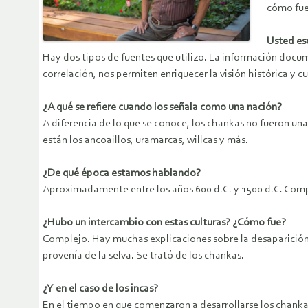
cómo fue
Usted esc
Hay dos tipos de fuentes que utilizo. La información docu
correlación, nos permiten enriquecer la visión histórica y c
¿A qué se refiere cuando los señala como una nación?
A diferencia de lo que se conoce, los chankas no fueron un
están los ancoaillos, uramarcas, willcas y más.
¿De qué época estamos hablando?
Aproximadamente entre los años 600 d.C. y 1500 d.C. Compa
¿Hubo un intercambio con estas culturas? ¿Cómo fue?
Complejo. Hay muchas explicaciones sobre la desaparición d
provenía de la selva. Se trató de los chankas.
¿Y en el caso de los incas?
En el tiempo en que comenzaron a desarrollarse los chankas