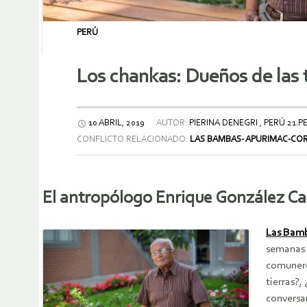
PERÚ
Los chankas: Dueños de las 
10 ABRIL, 2019
AUTOR:
PIERINA DENEGRI , PERÚ 21.P
CONFLICTO RELACIONADO:
LAS BAMBAS- APURIMAC-CO
El antropólogo Enrique González Car
Las Bam
semanas 
comuner
tierras?,
conversa