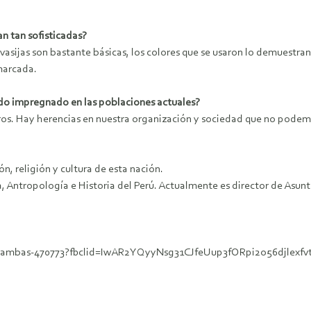
an tan sofisticadas?
 vasijas son bastante básicas, los colores que se usaron lo demuestra
marcada.
ado impregnado en las poblaciones actuales?
ros. Hay herencias en nuestra organización y sociedad que no podem
ón, religión y cultura de esta nación.
 Antropología e Historia del Perú. Actualmente es director de Asunt
ras-bambas-470773?fbclid=IwAR2YQyyNsg31CJfeUup3fORpi2o56djlexf