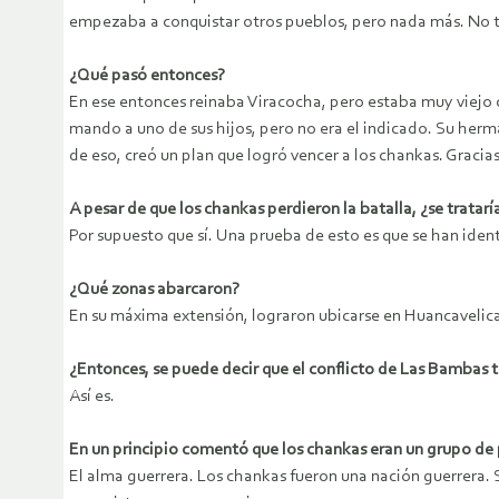
empezaba a conquistar otros pueblos, pero nada más. No ten
¿Qué pasó entonces?
En ese entonces reinaba Viracocha, pero estaba muy viejo co
mando a uno de sus hijos, pero no era el indicado. Su herman
de eso, creó un plan que logró vencer a los chankas. Graci
A pesar de que los chankas perdieron la batalla, ¿se tratar
Por supuesto que sí. Una prueba de esto es que se han ident
¿Qué zonas abarcaron?
En su máxima extensión, lograron ubicarse en Huancavelic
¿Entonces, se puede decir que el conflicto de Las Bambas t
Así es.
En un principio comentó que los chankas eran un grupo de p
El alma guerrera. Los chankas fueron una nación guerrera. 