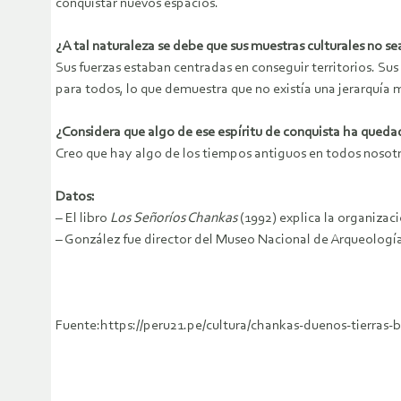
conquistar nuevos espacios.
¿A tal naturaleza se debe que sus muestras culturales no se
Sus fuerzas estaban centradas en conseguir territorios. Sus
para todos, lo que demuestra que no existía una jerarquía 
¿Considera que algo de ese espíritu de conquista ha qued
Creo que hay algo de los tiempos antiguos en todos nosot
Datos:
– El libro
Los Señoríos Chankas
(1992) explica la organizaci
– González fue director del Museo Nacional de Arqueología,
Fuente:https://peru21.pe/cultura/chankas-duenos-tier