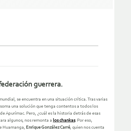
federación guerrera.
dial, se encuentra en una situación crítica. Tras varias
 asoma una solución que tenga contentos a todos los
 de Apurímac. Pero, ¿cuál es la historia detrás de esas
 para algunos, nos remonta a
los chankas
. Por eso,
 de Huamanga,
Enrique González Carré
, quien nos cuenta