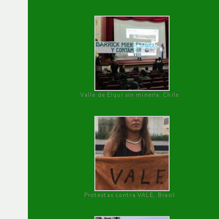
Valle de Elqui sin minería. Chile
Protestas contra VALE, Brasil