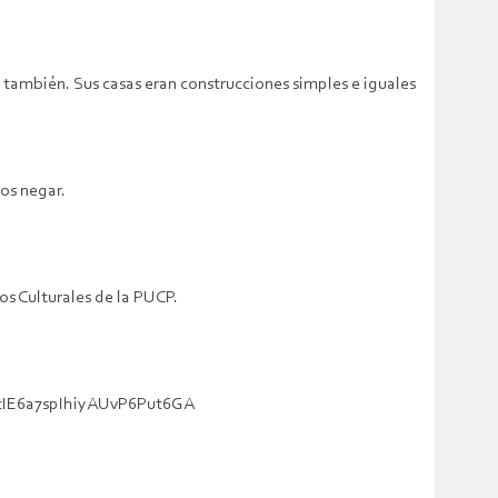
n también. Sus casas eran construcciones simples e iguales
os negar.
os Culturales de la PUCP.
vtIE6a7spIhiyAUvP6Put6GA