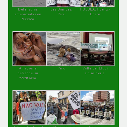
Defensoras
Las Bambas,
PUEBLA, Pue, 27
amenazadas en
Perú
Enero
México
Amazonía
Perú
Valle del Elqui
defiende su
sin minería.
territorio