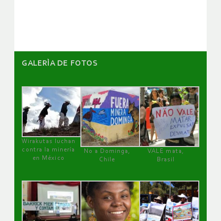
artículos
GALERÌA DE FOTOS
Wirakutas luchan
contra la minería
No a Dominga,
VALE mata,
en México
Chile
Brasil