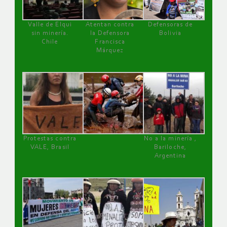
Valle de Elqui
Atentan contra
Defensoras de
sin minería.
la Defensora
Bolivia
Chile
Francisca
Márquez
Protestas contra
No a la minería ,
VALE, Brasil
Bariloche,
Argentina