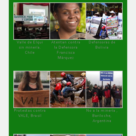
Valle de Elqui
Atentan contra
Defensoras de
sin minería.
la Defensora
Bolivia
Chile
Francisca
Márquez
Protestas contra
No a la minería ,
VALE, Brasil
Bariloche,
Argentina