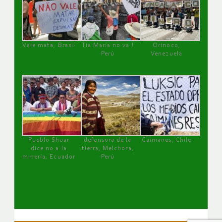
Vale mata, Brasil
Tía María no va !
Orinoco,
Perú
Venezuela
Pueblo Shuar
defensora de la
Caimanes, Chile
dice no a la
tierra, Melchora,
minería, Ecuador
Perú