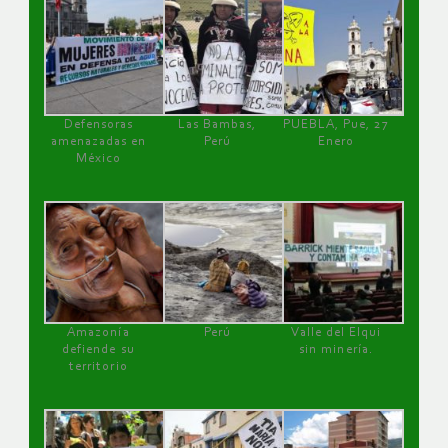
Defensoras
Las Bambas,
PUEBLA, Pue, 27
amenazadas en
Perú
Enero
México
Amazonía
Perú
Valle del Elqui
defiende su
sin minería.
territorio