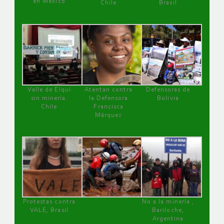
en México
Chile
Brasil
Valle de Elqui
Atentan contra
Defensoras de
sin minería.
la Defensora
Bolivia
Chile
Francisca
Márquez
Protestas contra
No a la minería ,
VALE, Brasil
Bariloche,
Argentina