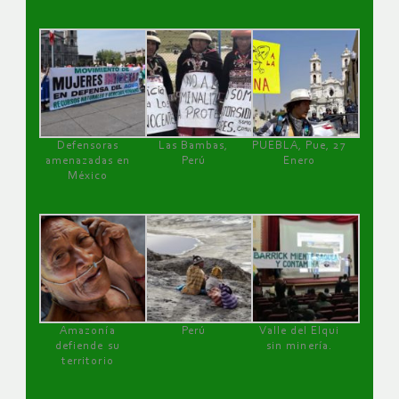
Defensoras
Las Bambas,
PUEBLA, Pue, 27
amenazadas en
Perú
Enero
México
Amazonía
Perú
Valle del Elqui
defiende su
sin minería.
territorio