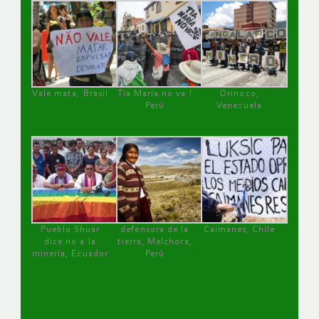
Vale mata, Brasil
Tía María no va !
Orinoco,
Perú
Venezuela
Pueblo Shuar
defensora de la
Caimanes, Chile
dice no a la
tierra, Melchora,
minería, Ecuador
Perú