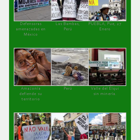
Defensoras
Las Bambas,
PUEBLA, Pue, 27
amenazadas en
Perú
Enero
México
Amazonía
Perú
Valle del Elqui
defiende su
sin minería.
territorio