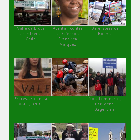
Valle de Elqui
Atentan contra
Defensoras de
sin minería.
la Defensora
Bolivia
Chile
Francisca
Márquez
Protestas contra
No a la minería ,
VALE, Brasil
Bariloche,
Argentina