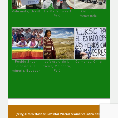
Vale mata, Brasil
Tía María no va !
Orinoco,
Perú
Venezuela
Pueblo Shuar
defensora de la
Caimanes, Chile
dice no a la
tierra, Melchora,
minería, Ecuador
Perú
(cc-by) Observatorio de Conflictos Mineros de América Latina, 2026