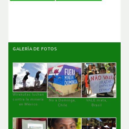
de
artículos
GALERÌA DE FOTOS
Wirakutas luchan
contra la minería
No a Dominga,
VALE mata,
en México
Chile
Brasil