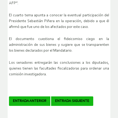
AFP”.
El cuarto tema apunta a conocer la eventual participación del
Presidente Sebastián Piñera en la operación, debido a que él
afirmó que fue uno de los afectados por este caso.
El documento cuestiona el fideicomiso ciego en la
administración de sus bienes y sugiere que se transparenten
los bienes declarados por el Mandatario.
Los senadores entregarán las conclusiones a los diputados,
quienes tienen las facultades fiscalizadoras para ordenar una
comisión investigadora.
Navegador
ENTRADA ANTERIOR
ENTRADA SIGUIENTE
de