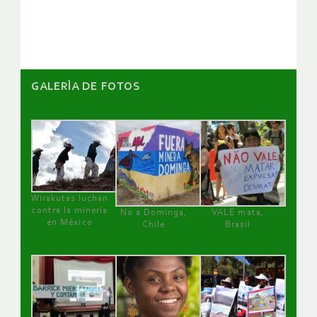
artículos
GALERÌA DE FOTOS
Wirakutas luchan
contra la minería
No a Dominga,
VALE mata,
en México
Chile
Brasil