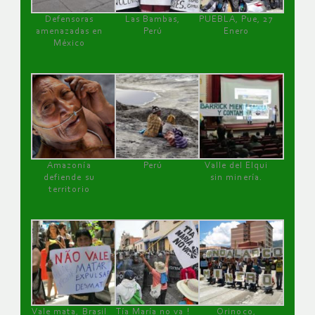
Defensoras
Las Bambas,
PUEBLA, Pue, 27
amenazadas en
Perú
Enero
México
Amazonía
Perú
Valle del Elqui
defiende su
sin minería.
territorio
Vale mata, Brasil
Tía María no va !
Orinoco,