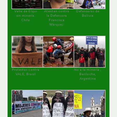
Valle de Elqui
Atentan contra
Defensoras de
sin minería.
la Defensora
Bolivia
Chile
Francisca
Márquez
Protestas contra
No a la minería ,
VALE, Brasil
Bariloche,
Argentina