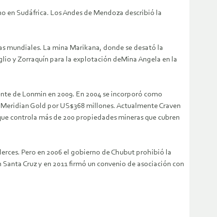
no en Sudáfrica. Los Andes de Mendoza describió la
vas mundiales. La mina Marikana, donde se desató la
glio y Zorraquín para la explotación deMina Angela en la
idente de Lonmin en 2009. En 2004 se incorporó como
a Meridian Gold por US$368 millones. Actualmente Craven
e, que controla más de 200 propiedades mineras que cubren
erces. Pero en 2006 el gobierno de Chubut prohibió la
n Santa Cruz y en 2011 firmó un convenio de asociación con