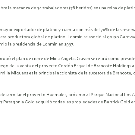
obre la matanza de 34 trabajadores (78 heridos) en una mina de plati
el mayor exportador de platino y cuenta con más del 70% de las reser
cera productora global de platino. Lonmin se asoció al grupo Garova
umió la presidencia de Lonmin en 1997.
aprobó el plan de cierre de Mina Angela. Craven se retiró como pres
uego de la venta del proyecto Cordón Esquel de Brancote Holdings 
familia Miguens es la principal accionista de la sucesora de Brancot
esarrollar el proyecto Huemules, próximo al Parque Nacional Los Al
07 Patagonia Gold adquirió todas las propiedades de Barrrick Gold e