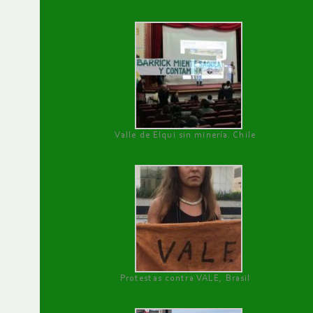
Valle de Elqui sin minería. Chile
Protestas contra VALE, Brasil