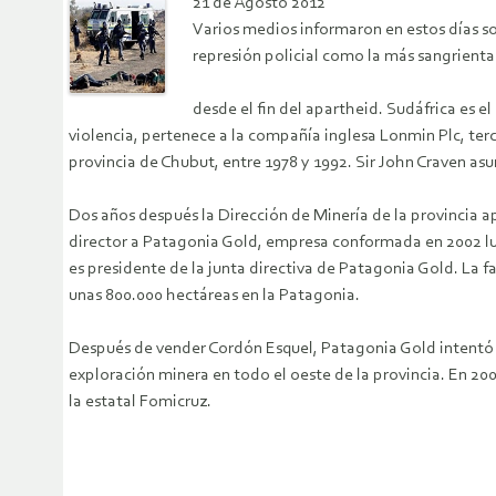
21 de Agosto 2012
Varios medios informaron en estos días s
represión policial como la más sangrienta
desde el fin del apartheid. Sudáfrica es 
violencia, pertenece a la compañía inglesa Lonmin Plc, ter
provincia de Chubut, entre 1978 y 1992. Sir John Craven as
Dos años después la Dirección de Minería de la provincia 
director a Patagonia Gold, empresa conformada en 2002 l
es presidente de la junta directiva de Patagonia Gold. La 
unas 800.000 hectáreas en la Patagonia.
Después de vender Cordón Esquel, Patagonia Gold intentó d
exploración minera en todo el oeste de la provincia. En 20
la estatal Fomicruz.