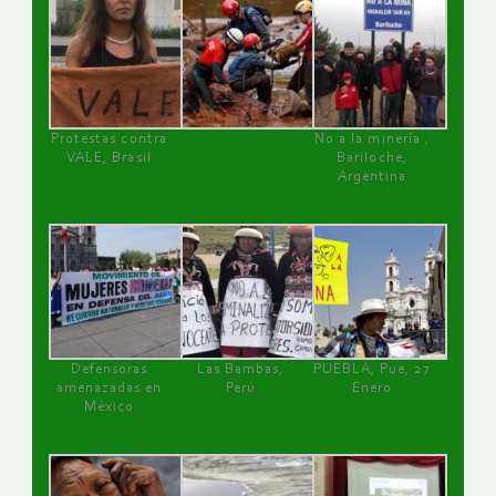
Protestas contra
No a la minería ,
VALE, Brasil
Bariloche,
Argentina
Defensoras
Las Bambas,
PUEBLA, Pue, 27
amenazadas en
Perú
Enero
México