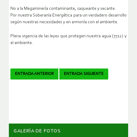
No a la Megaminería contaminante, saqueante y secante.
Por nuestra Soberanía Energética para un verdadero desarrollo
según nuestras necesidades y en armonía con el ambiente.
Plena vigencia de las leyes que protegen nuestra agua (7722) y
el ambiente.
Navegador
ENTRADA ANTERIOR
ENTRADA SIGUIENTE
de
artículos
GALERÌA DE FOTOS