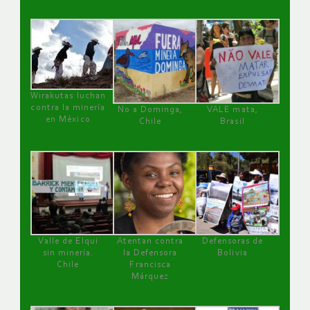
Wirakutas luchan
contra la minería
No a Dominga,
VALE mata,
en México
Chile
Brasil
Valle de Elqui
Atentan contra
Defensoras de
sin minería.
la Defensora
Bolivia
Chile
Francisca
Márquez