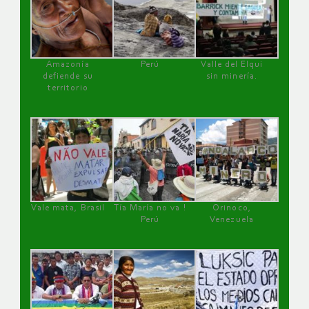
Amazonía
Perú
Valle del Elqui
defiende su
sin minería.
territorio
Vale mata, Brasil
Tía María no va !
Orinoco,
Perú
Venezuela