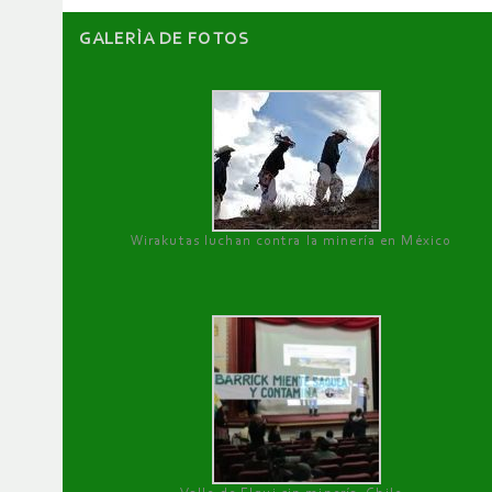
GALERÌA DE FOTOS
Wirakutas luchan contra la minería en México