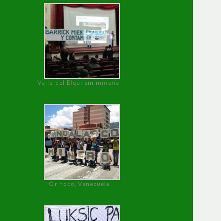
Valle del Elqui sin minería.
Orinoco, Venezuela