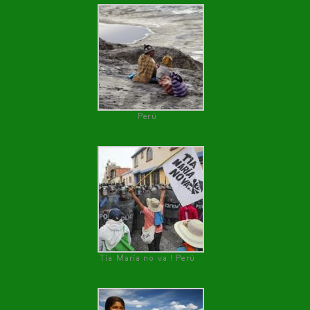
Perú
Tía María no va ! Perú