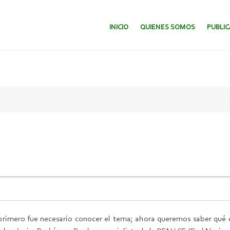
SALTAR AL CONTENIDO.
INICIO
QUIENES SOMOS
PUBLI
 primero fue necesario conocer el tema; ahora queremos saber qué e