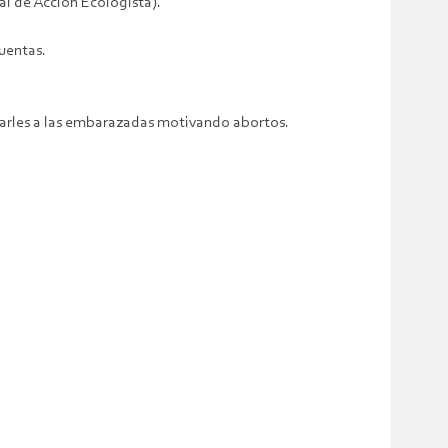
al de Acción Ecologista).
cuentas.
garles a las embarazadas motivando abortos.