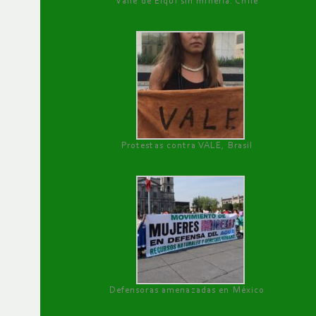
Valle de Elqui sin minería. Chile
Protestas contra VALE, Brasil
Defensoras amenazadas en México