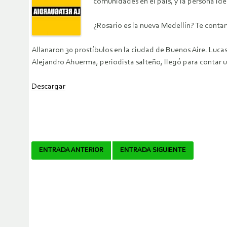
comunidades en el país, y la persona id
¿Rosario es la nueva Medellín? Te contam
Allanaron 30 prostíbulos en la ciudad de Buenos Aire. Luca
Alejandro Ahuerma, periodista salteño, llegó para contar 
Descargar
Navegador
ENTRADA ANTERIOR
ENTRADA SIGUIENTE
de
artículos