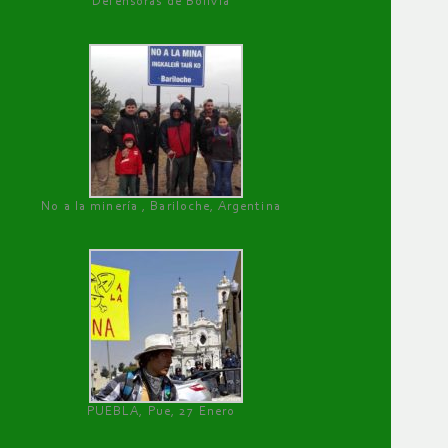
Defensoras de Bolivia
No a la minería , Bariloche, Argentina
PUEBLA, Pue, 27 Enero