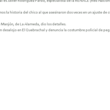
eal es Javier Rodríguez Pardo, especialista de la RENACE (Red Nacion
os la historia del chico al que asesinaron dos veces en un ajuste de 
s Manjón, de La Alameda, dio los detalles.
un desalojo en El Quebrachal y denuncia la costumbre policial de pe