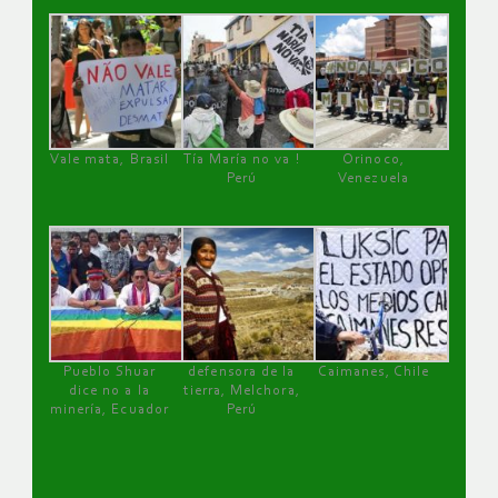
Vale mata, Brasil
Tía María no va !
Orinoco,
Perú
Venezuela
Pueblo Shuar
defensora de la
Caimanes, Chile
dice no a la
tierra, Melchora,
minería, Ecuador
Perú