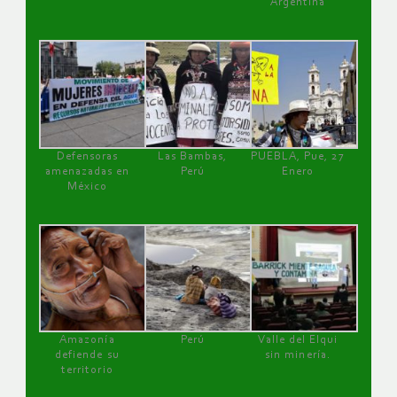
Argentina
Defensoras
Las Bambas,
PUEBLA, Pue, 27
amenazadas en
Perú
Enero
México
Amazonía
Perú
Valle del Elqui
defiende su
sin minería.
territorio