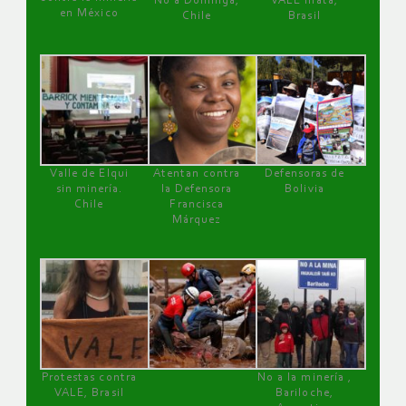
No a Dominga,
VALE mata,
en México
Chile
Brasil
Valle de Elqui
Atentan contra
Defensoras de
sin minería.
la Defensora
Bolivia
Chile
Francisca
Márquez
Protestas contra
No a la minería ,
VALE, Brasil
Bariloche,