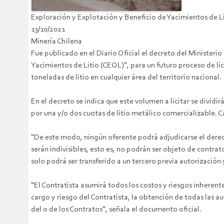
Exploración y Explotación y Beneficio de Yacimientos de Li
13/10/2021
Minería Chilena
Fue publicado en el Diario Oficial el decreto del Ministeri
Yacimientos de Litio (CEOL)”, para un futuro proceso de lic
toneladas de litio en cualquier área del territorio nacional.
En el decreto se indica que este volumen a licitar se dividi
por una y/o dos cuotas de litio metálico comercializable. 
“De este modo, ningún oferente podrá adjudicarse el derech
serán indivisibles, esto es, no podrán ser objeto de contra
solo podrá ser transferido a un tercero previa autorización
“El Contratista asumirá todos los costos y riesgos inherent
cargo y riesgo del Contratista, la obtención de todas las a
del o de los Contratos”, señala el documento oficial.