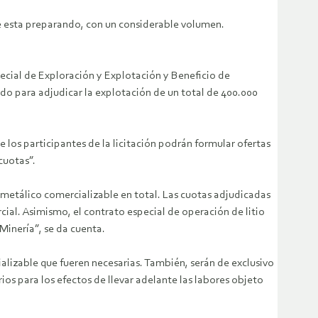
le esta preparando, con un considerable volumen.
pecial de Exploración y Explotación y Beneficio de
ndo para adjudicar la explotación de un total de 400.000
e los participantes de la licitación podrán formular ofertas
cuotas”.
 metálico comercializable en total. Las cuotas adjudicadas
cial. Asimismo, el contrato especial de operación de litio
Minería”, se da cuenta.
ializable que fueren necesarias. También, serán de exclusivo
ios para los efectos de llevar adelante las labores objeto