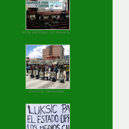
Valle del Elqui sin minería.
Orinoco, Venezuela