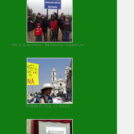
No a la minería , Bariloche, Argentina
PUEBLA, Pue, 27 Enero