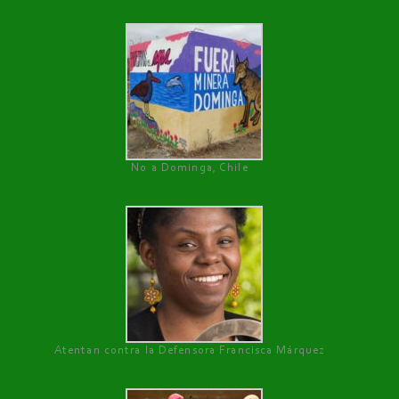
No a Dominga, Chile
Atentan contra la Defensora Francisca Márquez