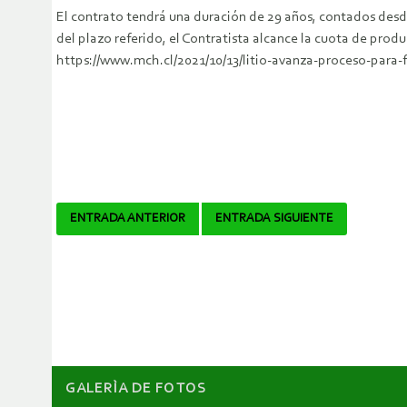
El contrato tendrá una duración de 29 años, contados desd
del plazo referido, el Contratista alcance la cuota de prod
https://www.mch.cl/2021/10/13/litio-avanza-proceso-para-f
Navegador
ENTRADA ANTERIOR
ENTRADA SIGUIENTE
de
artículos
GALERÌA DE FOTOS