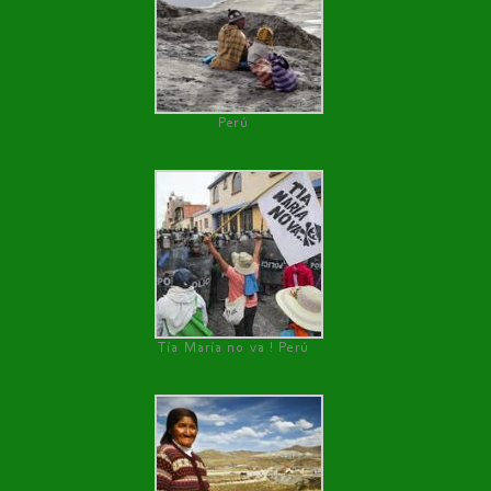
Perú
Tía María no va ! Perú