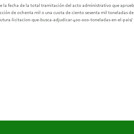
e la fecha de la total tramitación del acto administrativo que aprue
ucción de ochenta mil o una cuota de ciento sesenta mil toneladas de
utura-licitacion-que-busca-adjudicar-400-000-toneladas-en-el-pais/