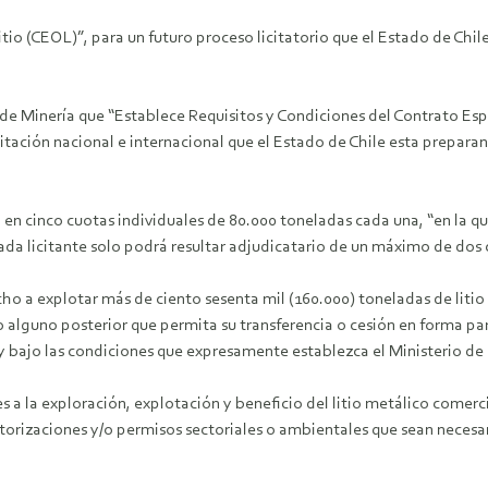
tio (CEOL)”, para un futuro proceso licitatorio que el Estado de Chi
o de Minería que “Establece Requisitos y Condiciones del Contrato Es
itación nacional e internacional que el Estado de Chile esta prepara
rá en cinco cuotas individuales de 80.000 toneladas cada una, “en la qu
Cada licitante solo podrá resultar adjudicatario de un máximo de dos 
o a explotar más de ciento sesenta mil (160.000) toneladas de litio
to alguno posterior que permita su transferencia o cesión en forma par
 y bajo las condiciones que expresamente establezca el Ministerio de 
es a la exploración, explotación y beneficio del litio metálico comerc
utorizaciones y/o permisos sectoriales o ambientales que sean necesar