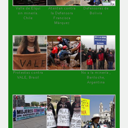
Valle de Elqui
Atentan contra
Defensoras de
sin minería.
la Defensora
Bolivia
Chile
Francisca
Márquez
Protestas contra
No a la minería ,
VALE, Brasil
Bariloche,
Argentina