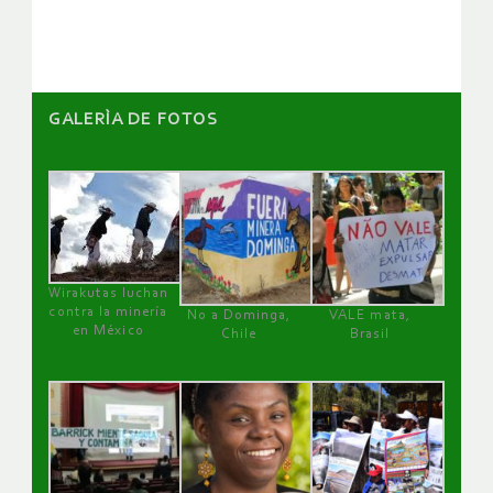
artículos
GALERÌA DE FOTOS
Wirakutas luchan
contra la minería
No a Dominga,
VALE mata,
en México
Chile
Brasil