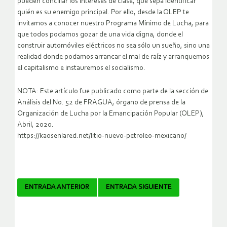
pueden conciliar los intereses de clase, que sepa identificar
quién es su enemigo principal. Por ello, desde la OLEP te
invitamos a conocer nuestro Programa Mínimo de Lucha, para
que todos podamos gozar de una vida digna, donde el
construir automóviles eléctricos no sea sólo un sueño, sino una
realidad donde podamos arrancar el mal de raíz y arranquemos
el capitalismo e instauremos el socialismo.
NOTA: Este artículo fue publicado como parte de la sección de
Análisis del No. 52 de FRAGUA, órgano de prensa de la
Organización de Lucha por la Emancipación Popular (OLEP),
Abril, 2020.
https://kaosenlared.net/litio-nuevo-petroleo-mexicano/
Navegador
ENTRADA ANTERIOR
ENTRADA SIGUIENTE
de