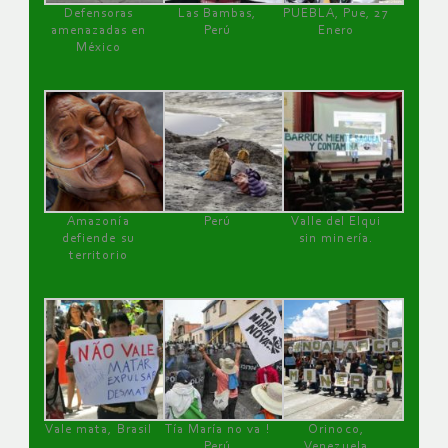
Defensoras
Las Bambas,
PUEBLA, Pue, 27
amenazadas en
Perú
Enero
México
Amazonía
Perú
Valle del Elqui
defiende su
sin minería.
territorio
Vale mata, Brasil
Tía María no va !
Orinoco,
Perú
Venezuela