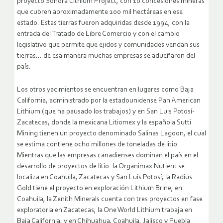
proyecto Sonora Lithium Project, con 10 concesiones mineras
que cubren aproximadamente 100 mil hectáreas en ese
estado. Estas tierras fueron adquiridas desde 1994, con la
entrada del Tratado de Libre Comercio y con el cambio
legislativo que permite que ejidos y comunidades vendan sus
tierras… de esa manera muchas empresas se adueñaron del
país.
Los otros yacimientos se encuentran en lugares como Baja
California, administrado por la estadounidense Pan American
Lithium (que ha pausado los trabajos) y en San Luis Potosí-
Zacatecas, donde la mexicana Litiomex y la española Sutti
Mining tienen un proyecto denominado Salinas Lagoon, el cual
se estima contiene ocho millones de toneladas de litio.
Mientras que las empresas canadienses dominan el país en el
desarrollo de proyectos de litio: la Organimax Nutient se
localiza en Coahuila, Zacatecas y San Luis Potosí; la Radius
Gold tiene el proyecto en exploración Lithium Brine, en
Coahuila; la Zenith Minerals cuenta con tres proyectos en fase
exploratoria en Zacatecas; la One World Lithium trabaja en
Baja California; y en Chihuahua, Coahuila, Jalisco y Puebla