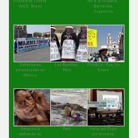
Protestas contra
No a la minería ,
VALE, Brasil
Bariloche,
Argentina
Defensoras
Las Bambas,
PUEBLA, Pue, 27
amenazadas en
Perú
Enero
México
Amazonía
Perú
Valle del Elqui
defiende su
sin minería.