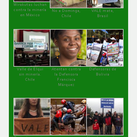
Wirakutas luchan
contra la minería
No a Dominga,
VALE mata,
en México
Chile
Brasil
Valle de Elqui
Atentan contra
Defensoras de
sin minería.
la Defensora
Bolivia
Chile
Francisca
Márquez