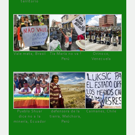
territorio
Vale mata, Brasil
Tía María no va !
Orinoco,
Perú
Venezuela
Pueblo Shuar
defensora de la
Caimanes, Chile
dice no a la
tierra, Melchora,
minería, Ecuador
Perú