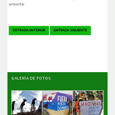
ambiental
Navegador
ENTRADA ANTERIOR
ENTRADA SIGUIENTE
de
artículos
GALERÌA DE FOTOS