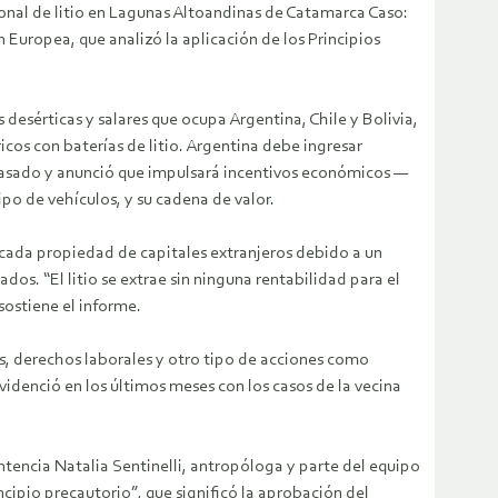
ional de litio en Lagunas Altoandinas de Catamarca Caso:
Europea, que analizó la aplicación de los Principios
desérticas y salares que ocupa Argentina, Chile y Bolivia,
icos con baterías de litio. Argentina debe ingresar
 pasado y anunció que impulsará incentivos económicos —
po de vehículos, y su cadena de valor.
arcada propiedad de capitales extranjeros debido a un
os. “El litio se extrae sin ninguna rentabilidad para el
sostiene el informe.
s, derechos laborales y otro tipo de acciones como
idenció en los últimos meses con los casos de la vecina
ntencia Natalia Sentinelli, antropóloga y parte del equipo
cipio precautorio”, que significó la aprobación del