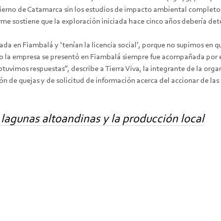
erno de Catamarca sin los estudios de impacto ambiental completos. 
orme sostiene que la exploración iniciada hace cinco años debería det
ada en Fiambalá y ‘tenían la licencia social’, porque no supimos en 
ndo la empresa se presentó en Fiambalá siempre fue acompañada por 
btuvimos respuestas”, describe a Tierra Viva, la integrante de la o
ción de quejas y de solicitud de información acerca del accionar de l
 lagunas altoandinas y la producción local