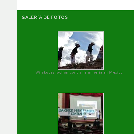
GALERÌA DE FOTOS
Wirakutas luchan contra la minería en México