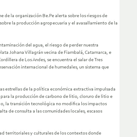
me de la organización Be.Pe alerta sobre los riesgos de
obre la producción agropecuaria y el avasallamiento de la
taminación del agua, el riesgo de perder nuestra
 relata Johana Villagrán vecina de Fiambalá, Catamarca, e
rdillera de Los Andes, se encuentra el salar de Tres
nservación internacional de humedales, un sistema que
 las estrellas de la política económica extractiva impulsada
para la producción de carbono de litio, cloruro de litio e
go, la transición tecnológica no modifica los impactos
alta de consulta a las comunidades locales, escasos
ad territoriales y culturales de los contextos donde