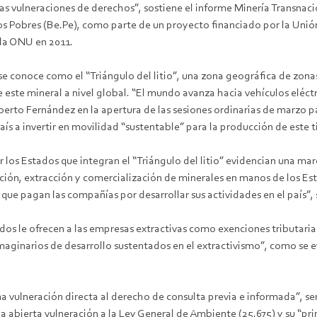
as vulneraciones de derechos”, sostiene el informe Minería Transnac
 Pobres (Be.Pe), como parte de un proyecto financiado por la Unión 
la ONU en 2011.
 conoce como el “Triángulo del litio”, una zona geográfica de zonas 
este mineral a nivel global. “El mundo avanza hacia vehículos eléctr
berto Fernández en la apertura de las sesiones ordinarias de marzo
s a invertir en movilidad “sustentable” para la producción de este ti
or los Estados que integran el “Triángulo del litio” evidencian una m
ión, extracción y comercialización de minerales en manos de los Estad
que pagan las compañías por desarrollar sus actividades en el país”, 
dos le ofrecen a las empresas extractivas como exenciones tributaria
maginarios de desarrollo sustentados en el extractivismo”, como se ev
a vulneración directa al derecho de consulta previa e informada”, se
 abierta vulneración a la Ley General de Ambiente (25.675) y su “prin