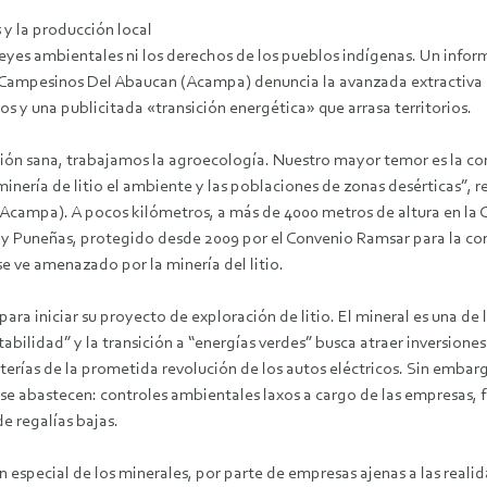
 y la producción local
 leyes ambientales ni los derechos de los pueblos indígenas. Un infor
Campesinos Del Abaucan (Acampa) denuncia la avanzada extractiva s
nos y una publicitada «transición energética» que arrasa territorios.
ón sana, trabajamos la agroecología. Nuestro mayor temor es la con
 minería de litio el ambiente y las poblaciones de zonas desérticas”,
Acampa). A pocos kilómetros, a más de 4000 metros de altura en la Co
 y Puneñas, protegido desde 2009 por el Convenio Ramsar para la co
se ve amenazado por la minería del litio.
para iniciar su proyecto de exploración de litio. El mineral es una de
abilidad” y la transición a “energías verdes” busca atraer inversiones 
terías de la prometida revolución de los autos eléctricos. Sin embar
 se abastecen: controles ambientales laxos a cargo de las empresas, f
e regalías bajas.
 especial de los minerales, por parte de empresas ajenas a las realid