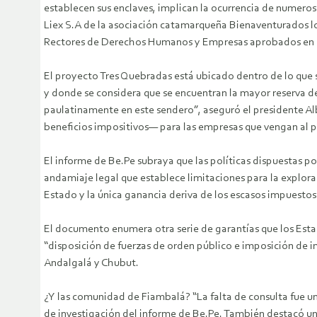
establecen sus enclaves, implican la ocurrencia de numeros
Liex S.A de la asociación catamarqueña Bienaventurados los
Rectores de Derechos Humanos y Empresas aprobados en 
El proyecto Tres Quebradas está ubicado dentro de lo que se
y donde se considera que se encuentran la mayor reserva de 
paulatinamente en este sendero”, aseguró el presidente Al
beneficios impositivos— para las empresas que vengan al paí
El informe de Be.Pe subraya que las políticas dispuestas p
andamiaje legal que establece limitaciones para la explorac
Estado y la única ganancia deriva de los escasos impuestos 
El documento enumera otra serie de garantías que los Esta
“disposición de fuerzas de orden público e imposición de i
Andalgalá y Chubut.
¿Y las comunidad de Fiambalá? “La falta de consulta fue un
de investigación del informe de Be.Pe. También destacó una