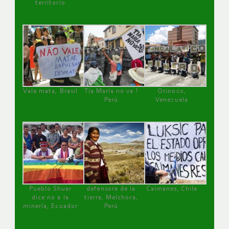
territorio
Vale mata, Brasil
Tía María no va !
Orinoco,
Perú
Venezuela
Pueblo Shuar
defensora de la
Caimanes, Chile
dice no a la
tierra, Melchora,
minería, Ecuador
Perú