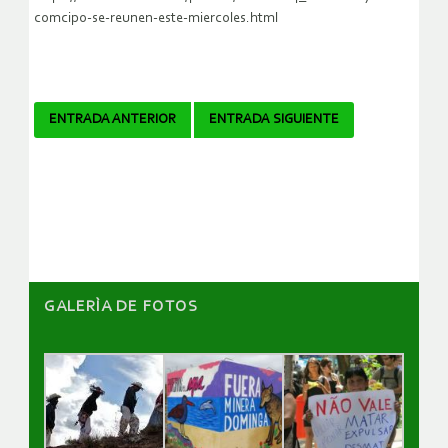
comcipo-se-reunen-este-miercoles.html
Navegador
ENTRADA ANTERIOR
ENTRADA SIGUIENTE
de
artículos
GALERÌA DE FOTOS