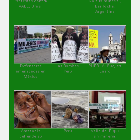
Protestas contra
No a la minería ,
VALE, Brasil
Bariloche,
Argentina
Defensoras
Las Bambas,
PUEBLA, Pue, 27
amenazadas en
Perú
Enero
México
Amazonía
Perú
Valle del Elqui
defiende su
sin minería.