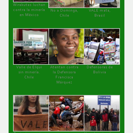
Wirakutas luchan
contra la minería
No a Dominga,
VALE mata,
en México
Chile
Brasil
Valle de Elqui
Atentan contra
Defensoras de
sin minería.
la Defensora
Bolivia
Chile
Francisca
Márquez