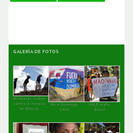
de
artículos
GALERÌA DE FOTOS
Wirakutas luchan
contra la minería
No a Dominga,
VALE mata,
en México
Chile
Brasil