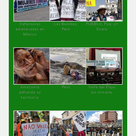
Defensoras
Las Bambas,
PUEBLA, Pue, 27
amenazadas en
Perú
Enero
México
Amazonía
Perú
Valle del Elqui
defiende su
sin minería.
territorio