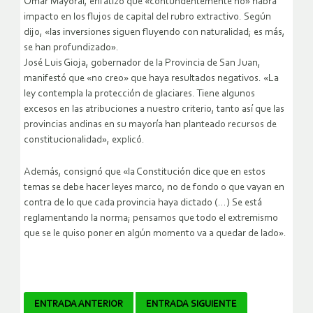
Omar Mayoral, enfatizó que «contundentemente no» habrá
impacto en los flujos de capital del rubro extractivo. Según
dijo, «las inversiones siguen fluyendo con naturalidad; es más,
se han profundizado».
José Luis Gioja, gobernador de la Provincia de San Juan,
manifestó que «no creo» que haya resultados negativos. «La
ley contempla la protección de glaciares. Tiene algunos
excesos en las atribuciones a nuestro criterio, tanto así que las
provincias andinas en su mayoría han planteado recursos de
constitucionalidad», explicó.
Además, consignó que «la Constitución dice que en estos
temas se debe hacer leyes marco, no de fondo o que vayan en
contra de lo que cada provincia haya dictado (…) Se está
reglamentando la norma; pensamos que todo el extremismo
que se le quiso poner en algún momento va a quedar de lado».
Navegador
ENTRADA ANTERIOR
ENTRADA SIGUIENTE