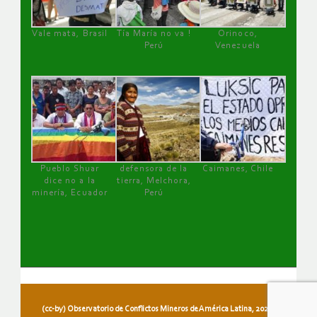
Vale mata, Brasil
Tía María no va !
Orinoco,
Perú
Venezuela
Pueblo Shuar
defensora de la
Caimanes, Chile
dice no a la
tierra, Melchora,
minería, Ecuador
Perú
(cc-by) Observatorio de Conflictos Mineros de América Latina, 2026