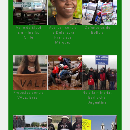
Valle de Elqui
Atentan contra
Defensoras de
sin minería.
la Defensora
Bolivia
Chile
Francisca
Márquez
Protestas contra
No a la minería ,
VALE, Brasil
Bariloche,
Argentina