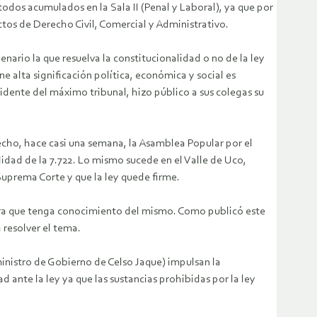
odos acumulados en la Sala II (Penal y Laboral), ya que por
ctos de Derecho Civil, Comercial y Administrativo.
nario la que resuelva la constitucionalidad o no de la ley
e alta significación política, económica y social es
dente del máximo tribunal, hizo público a sus colegas su
echo, hace casi una semana, la Asamblea Popular por el
idad de la 7.722. Lo mismo sucede en el Valle de Uco,
Suprema Corte y que la ley quede firme.
» para que tenga conocimiento del mismo. Como publicó este
 resolver el tema.
inistro de Gobierno de Celso Jaque) impulsan la
ante la ley ya que las sustancias prohibidas por la ley