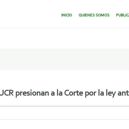
SALTAR AL CONTENIDO.
INICIO
QUIENES SOMOS
PUBLI
UCR presionan a la Corte por la ley an