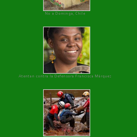
No a Dominga, Chile
Atentan contra la Defensora Francisca Márquez