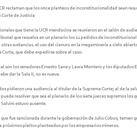
R reclaman que los once planteos de inconstitucionalidad sean resuelt
 Corte de Justicia
cionales que tiene la UCR mendocina se reunieron en el salón de audi
ibunal que resuelva en un plenario los 11 pedidos de inconstitucionali
otras sustancias. el uso del cianuro en la megaminería a cielo abiert
a Corte, que debe expedirse sobre el caso.
icial son los senadores Ernesto Sanz y Laura Montero y los diputados E
be dar la Sala II, no es nueva.
s pidieron una audiencia al titular de la Suprema Corte; al de la sal
puede resolver que sea el plenario de los siete jueces supremos los q
 Salvini estuvo ausente.
ey que fue sancionada durante la gobernación de Julio Cobos, temen q
ra próximos pleitos planteados por los empresarios mineros.