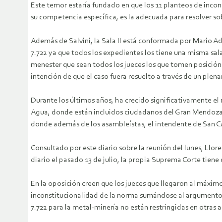
Este temor estaría fundado en que los 11 planteos de incon
su competencia específica, es la adecuada para resolver sob
Además de Salvini, la Sala II está conformada por Mario Ada
7.722 ya que todos los expedientes los tiene una misma sala
menester que sean todos los jueces los que tomen posición
intención de que el caso fuera resuelto a través de un plena
Durante los últimos años, ha crecido significativamente e
Agua, donde están incluidos ciudadanos del Gran Mendoza, p
donde además de los asambleístas, el intendente de San Ca
Consultado por este diario sobre la reunión del lunes, Llor
diario el pasado 13 de julio, la propia Suprema Corte tiene 
En la oposición creen que los jueces que llegaron al máxi
inconstitucionalidad de la norma sumándose al argumento pl
7.722 para la metal-minería no están restringidas en otras a