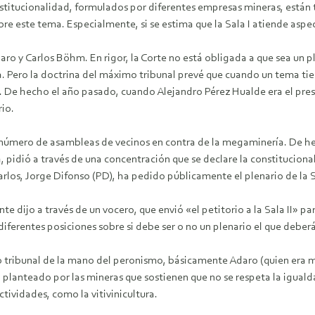
stitucionalidad, formulados por diferentes empresas mineras, están t
re este tema. Especialmente, si se estima que la Sala I atiende aspe
ro y Carlos Böhm. En rigor, la Corte no está obligada a que sea un ple
. Pero la doctrina del máximo tribunal prevé que cuando un tema tien
. De hecho el año pasado, cuando Alejandro Pérez Hualde era el presi
rio.
l número de asambleas de vecinos en contra de la megaminería. De h
idió a través de una concentración que se declare la constitucional
rlos, Jorge Difonso (PD), ha pedido públicamente el plenario de la 
ente dijo a través de un vocero, que envió «el petitorio a la Sala II
diferentes posiciones sobre si debe ser o no un plenario el que deberá
mo tribunal de la mano del peronismo, básicamente Adaro (quien era m
anteado por las mineras que sostienen que no se respeta la igualdad 
ctividades, como la vitivinicultura.