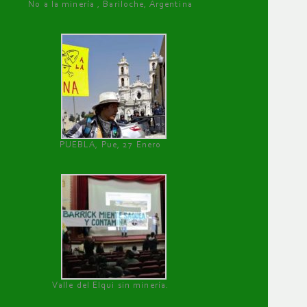
No a la minería , Bariloche, Argentina
PUEBLA, Pue, 27 Enero
Valle del Elqui sin minería.