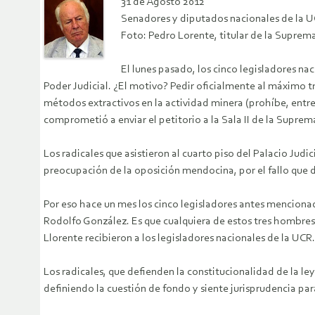
31 de Agosto 2012
Senadores y diputados nacionales de la UC
Foto: Pedro Lorente, titular de la Suprema
El lunes pasado, los cinco legisladores na
Poder Judicial. ¿El motivo? Pedir oficialmente al máximo tr
métodos extractivos en la actividad minera (prohíbe, entre 
comprometió a enviar el petitorio a la Sala II de la Suprem
Los radicales que asistieron al cuarto piso del Palacio Jud
preocupación de la oposición mendocina, por el fallo que de
Por eso hace un mes los cinco legisladores antes mencionado
Rodolfo González. Es que cualquiera de estos tres hombres 
Llorente recibieron a los legisladores nacionales de la UCR.
Los radicales, que defienden la constitucionalidad de la l
definiendo la cuestión de fondo y siente jurisprudencia pa