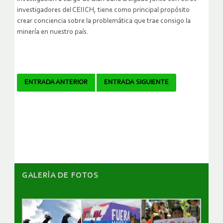
investigadores del CEIICH, tiene como principal propósito
crear conciencia sobre la problemática que trae consigo la
minería en nuestro país.
Navegador
ENTRADA ANTERIOR
ENTRADA SIGUIENTE
de
artículos
GALERÌA DE FOTOS