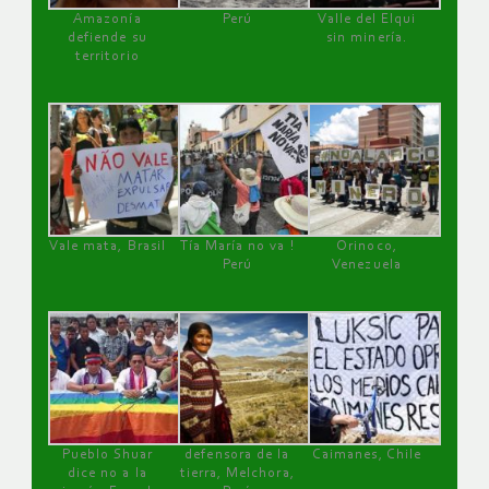
Amazonía
Perú
Valle del Elqui
defiende su
sin minería.
territorio
Vale mata, Brasil
Tía María no va !
Orinoco,
Perú
Venezuela
Pueblo Shuar
defensora de la
Caimanes, Chile
dice no a la
tierra, Melchora,