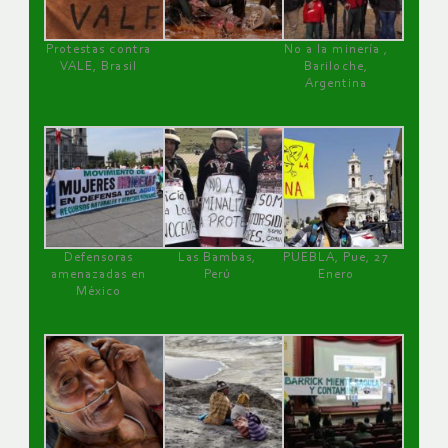
Protestas contra
No a la minería ,
VALE, Brasil
Bariloche,
Argentina
Defensoras
Las Bambas,
PUEBLA, Pue, 27
amenazadas en
Perú
Enero
México