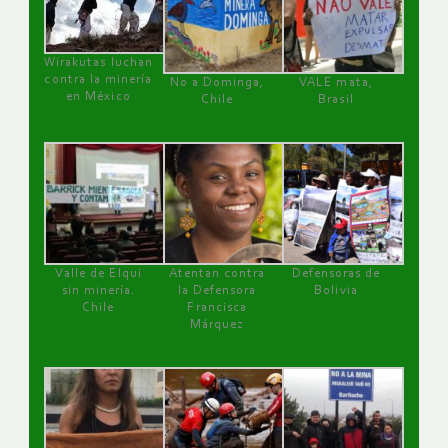
Wirakutas luchan
contra la minería
No a Dominga,
VALE mata,
en México
Chile
Brasil
Valle de Elqui
Atentan contra
Defensoras de
sin minería.
la Defensora
Bolivia
Chile
Francisca
Márquez