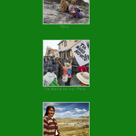
Perú
Tía María no va ! Perú