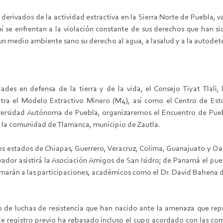
s derivados de la actividad extractiva en la Sierra Norte de Puebla
 se enfrentan a la violación constante de sus derechos que han si
 un medio ambiente sano su derecho al agua, a lasalud y a la autodet
ades en defensa de la tierra y de la vida, el Consejo Tiyat Tlali
a el Modelo Extractivo Minero (M4), así como el Centro de Estud
rsidad Autónoma de Puebla, organizaremos el Encuentro de Puebl
 en la comunidad de Tlamanca, municipio de Zautla.
 los estados de Chiapas, Guerrero, Veracruz, Colima, Guanajuato y 
dor asistirá la Asociación Amigos de San Isidro; de Panamá el pue
rán a las participaciones, académicos como el Dr. David Bahena del 
o de luchas de resistencia que han nacido ante la amenaza que re
de registro previo ha rebasado incluso el cupo acordado con las co