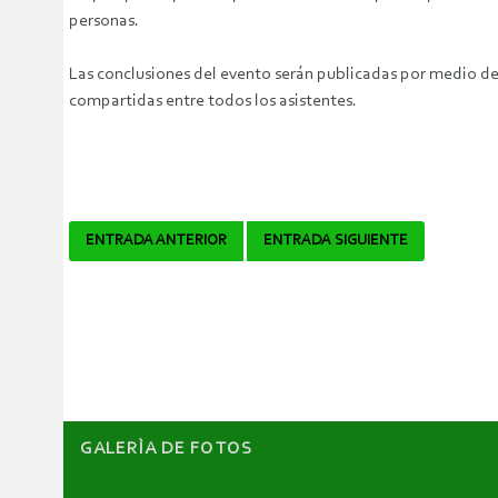
personas.
Las conclusiones del evento serán publicadas por medio del b
compartidas entre todos los asistentes.
Navegador
ENTRADA ANTERIOR
ENTRADA SIGUIENTE
de
artículos
GALERÌA DE FOTOS