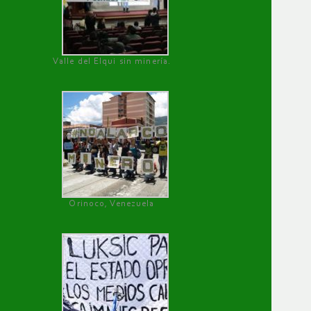
Valle del Elqui sin minería.
Orinoco, Venezuela