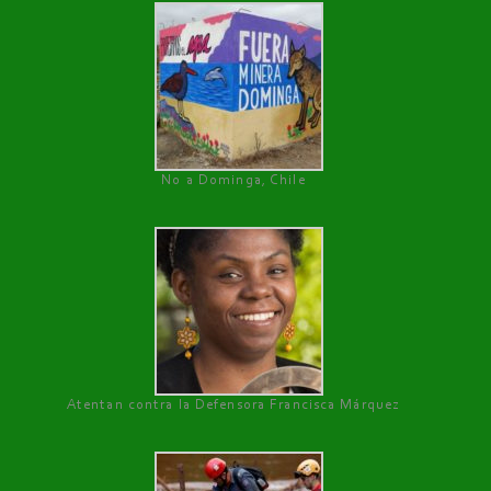
No a Dominga, Chile
Atentan contra la Defensora Francisca Márquez