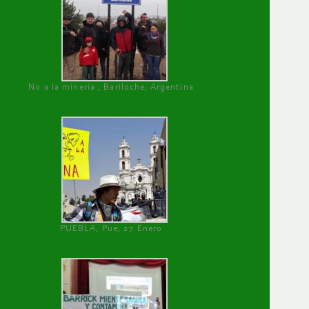
No a la minería , Bariloche, Argentina
PUEBLA, Pue, 27 Enero