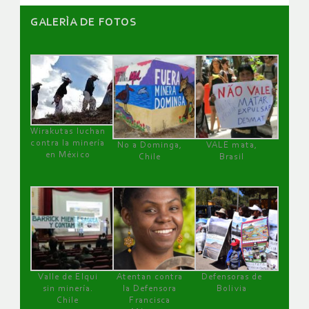
GALERÌA DE FOTOS
Wirakutas luchan
contra la minería
No a Dominga,
VALE mata,
en México
Chile
Brasil
Valle de Elqui
Atentan contra
Defensoras de
sin minería.
la Defensora
Bolivia
Chile
Francisca