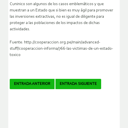
Cuninico son algunos de los casos emblemáticos y que
muestran a un Estado que si bien es muy ágil para promover
las inversiones extractivas, no es igual de diligente para
proteger a las poblaciones de los impactos de dichas
actividades.
Fuente: http://cooperaccion.org.pe/main/advanced-
stuff/cooperaccion-informa/766-las-victimas-de-un-estado-
toxico
Navegador
ENTRADA ANTERIOR
ENTRADA SIGUIENTE
de
artículos