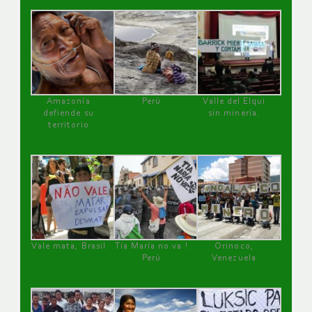
Amazonía
Perú
Valle del Elqui
defiende su
sin minería.
territorio
Vale mata, Brasil
Tía María no va !
Orinoco,
Perú
Venezuela