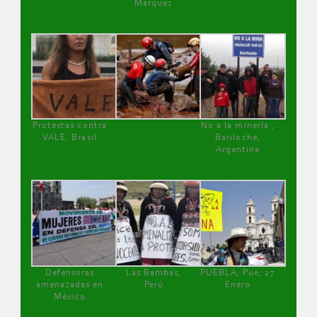
Márquez
Protestas contra
No a la minería ,
VALE, Brasil
Bariloche,
Argentina
Defensoras
Las Bambas,
PUEBLA, Pue, 27
amenazadas en
Perú
Enero
México