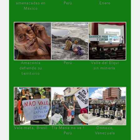
amenazadas en
Perú
Enero
México
Amazonía
Perú
Valle del Elqui
defiende su
sin minería.
territorio
Vale mata, Brasil
Tía María no va !
Orinoco,
Perú
Venezuela