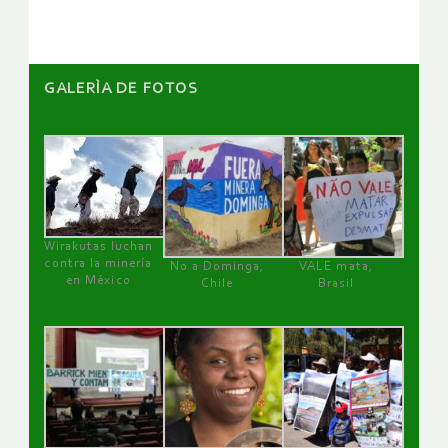
GALERÌA DE FOTOS
Wirakutas luchan
contra la minería
No a Dominga,
VALE mata,
en México
Chile
Brasil