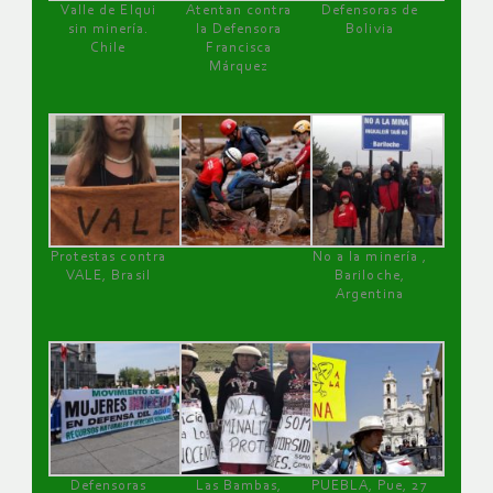
Valle de Elqui
Atentan contra
Defensoras de
sin minería.
la Defensora
Bolivia
Chile
Francisca
Márquez
Protestas contra
No a la minería ,
VALE, Brasil
Bariloche,
Argentina
Defensoras
Las Bambas,
PUEBLA, Pue, 27