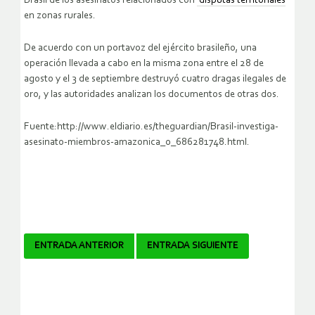
Brasil de los asesinatos relacionados con
disputas territoriales
en zonas rurales.
De acuerdo con un portavoz del ejército brasileño, una
operación llevada a cabo en la misma zona entre el 28 de
agosto y el 3 de septiembre destruyó cuatro dragas ilegales de
oro, y las autoridades analizan los documentos de otras dos.
Fuente:http://www.eldiario.es/theguardian/Brasil-investiga-
asesinato-miembros-amazonica_0_686281748.html.
Navegador
ENTRADA ANTERIOR
ENTRADA SIGUIENTE
de
artículos