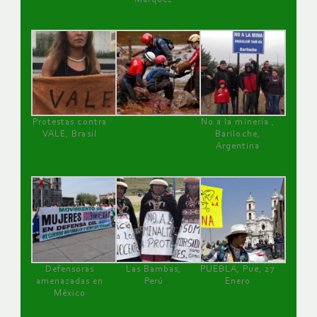
Protestas contra
No a la minería ,
VALE, Brasil
Bariloche,
Argentina
Defensoras
Las Bambas,
PUEBLA, Pue, 27
amenazadas en
Perú
Enero
México