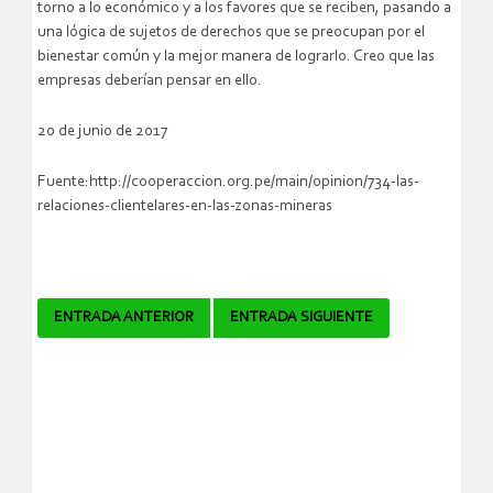
torno a lo económico y a los favores que se reciben, pasando a
una lógica de sujetos de derechos que se preocupan por el
bienestar común y la mejor manera de lograrlo. Creo que las
empresas deberían pensar en ello.
20 de junio de 2017
Fuente:http://cooperaccion.org.pe/main/opinion/734-las-
relaciones-clientelares-en-las-zonas-mineras
Navegador
ENTRADA ANTERIOR
ENTRADA SIGUIENTE
de
artículos