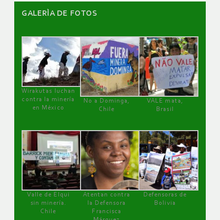
GALERÌA DE FOTOS
Wirakutas luchan
contra la minería
No a Dominga,
VALE mata,
en México
Chile
Brasil
Valle de Elqui
Atentan contra
Defensoras de
sin minería.
la Defensora
Bolivia
Chile
Francisca
Márquez