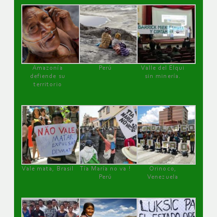
Amazonía
Perú
Valle del Elqui
defiende su
sin minería.
territorio
Vale mata, Brasil
Tía María no va !
Orinoco,
Perú
Venezuela