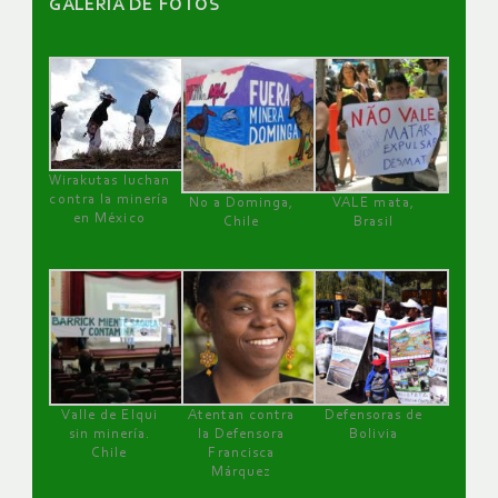
GALERÌA DE FOTOS
Wirakutas luchan
contra la minería
No a Dominga,
VALE mata,
en México
Chile
Brasil
Valle de Elqui
Atentan contra
Defensoras de
sin minería.
la Defensora
Bolivia
Chile
Francisca
Márquez