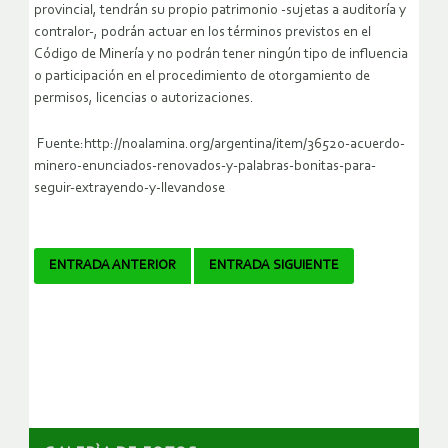
provincial, tendrán su propio patrimonio -sujetas a auditoría y
contralor-, podrán actuar en los términos previstos en el
Código de Minería y no podrán tener ningún tipo de influencia
o participación en el procedimiento de otorgamiento de
permisos, licencias o autorizaciones.
Fuente:http://noalamina.org/argentina/item/36520-acuerdo-
minero-enunciados-renovados-y-palabras-bonitas-para-
seguir-extrayendo-y-llevandose
Navegador
ENTRADA ANTERIOR
ENTRADA SIGUIENTE
de
artículos