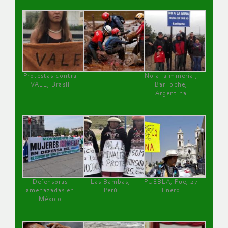
Protestas contra
No a la minería ,
VALE, Brasil
Bariloche,
Argentina
Defensoras
Las Bambas,
PUEBLA, Pue, 27
amenazadas en
Perú
Enero
México