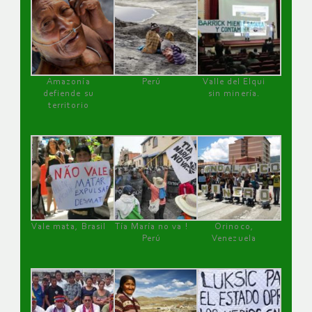
Amazonía
Perú
Valle del Elqui
defiende su
sin minería.
territorio
Vale mata, Brasil
Tía María no va !
Orinoco,
Perú
Venezuela