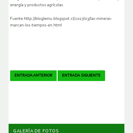
energía y productos agrícolas.
Fuente:http://bloglemu.blogspot.cl/2017/03/las-mineras-
marcan-los-tiempos-en.html
Navegador
ENTRADA ANTERIOR
ENTRADA SIGUIENTE
de
artículos
GALERÌA DE FOTOS