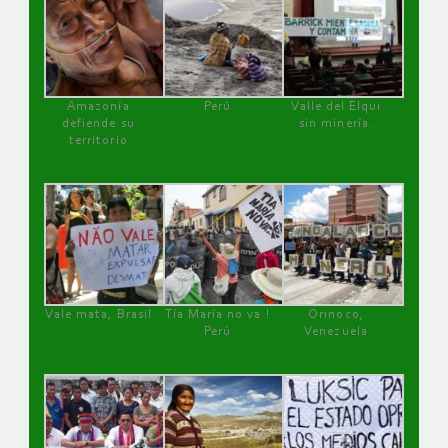
Amazonía
Perú
Valle del Elqui
defiende su
sin minería.
territorio
Vale mata, Brasil
Tía María no va !
Orinoco,
Perú
Venezuela