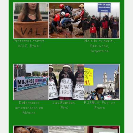
Protestas contra
No a la minería ,
VALE, Brasil
Bariloche,
Argentina
Defensoras
Las Bambas,
PUEBLA, Pue, 27
amenazadas en
Perú
Enero
México