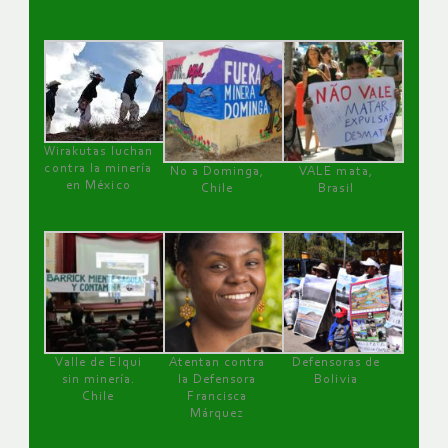
Wirakutas luchan
contra la minería
No a Dominga,
VALE mata,
en México
Chile
Brasil
Valle de Elqui
Atentan contra
Defensoras de
sin minería.
la Defensora
Bolivia
Chile
Francisca
Márquez