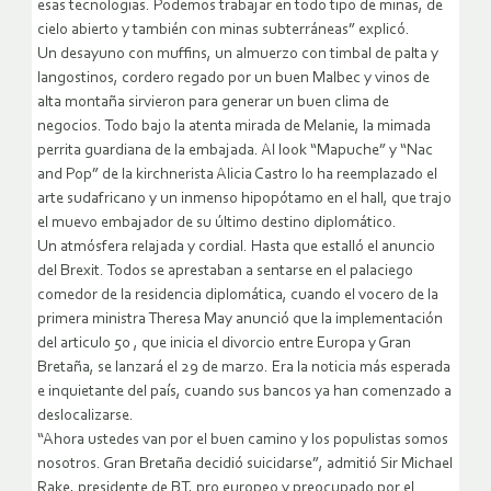
esas tecnologias. Podemos trabajar en todo tipo de minas, de
cielo abierto y también con minas subterráneas” explicó.
Un desayuno con muffins, un almuerzo con timbal de palta y
langostinos, cordero regado por un buen Malbec y vinos de
alta montaña sirvieron para generar un buen clima de
negocios. Todo bajo la atenta mirada de Melanie, la mimada
perrita guardiana de la embajada. Al look “Mapuche” y “Nac
and Pop” de la kirchnerista Alicia Castro lo ha reemplazado el
arte sudafricano y un inmenso hipopótamo en el hall, que trajo
el muevo embajador de su último destino diplomático.
Un atmósfera relajada y cordial. Hasta que estalló el anuncio
del Brexit. Todos se aprestaban a sentarse en el palaciego
comedor de la residencia diplomática, cuando el vocero de la
primera ministra Theresa May anunció que la implementación
del articulo 50 , que inicia el divorcio entre Europa y Gran
Bretaña, se lanzará el 29 de marzo. Era la noticia más esperada
e inquietante del país, cuando sus bancos ya han comenzado a
deslocalizarse.
“Ahora ustedes van por el buen camino y los populistas somos
nosotros. Gran Bretaña decidió suicidarse”, admitió Sir Michael
Rake, presidente de BT, pro europeo y preocupado por el