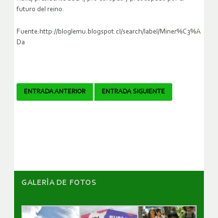
futuro del reino.
Fuente:http://bloglemu.blogspot.cl/search/label/Miner%C3%A
Da
Navegador
ENTRADA ANTERIOR
ENTRADA SIGUIENTE
de
artículos
GALERÌA DE FOTOS