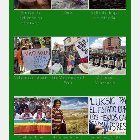
Amazonía
Perú
Valle del Elqui
defiende su
sin minería.
territorio
Vale mata, Brasil
Tía María no va !
Orinoco,
Perú
Venezuela
Pueblo Shuar
defensora de la
Caimanes, Chile