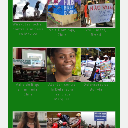
Wirakutas luchan
contra la minería
No a Dominga,
VALE mata,
en México
Chile
Brasil
Valle de Elqui
Atentan contra
Defensoras de
sin minería.
la Defensora
Bolivia
Chile
Francisca
Márquez