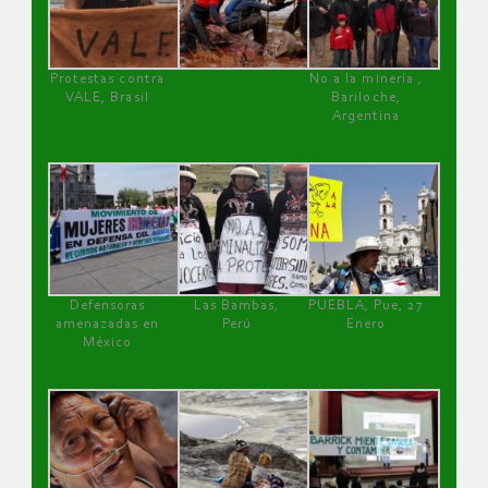
Protestas contra
No a la minería ,
VALE, Brasil
Bariloche,
Argentina
Defensoras
Las Bambas,
PUEBLA, Pue, 27
amenazadas en
Perú
Enero
México