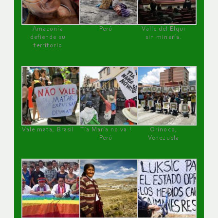
Amazonía
Perú
Valle del Elqui
defiende su
sin minería.
territorio
Vale mata, Brasil
Tía María no va !
Orinoco,
Perú
Venezuela