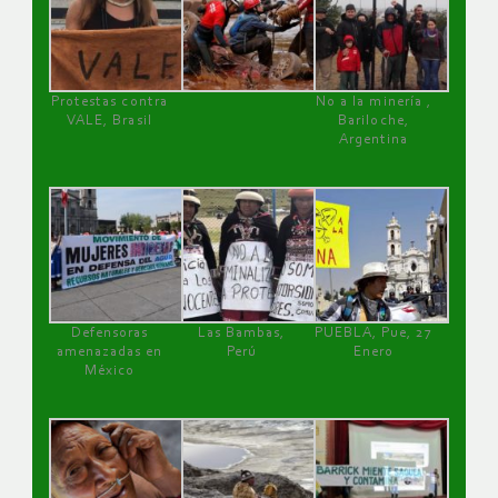
Protestas contra
No a la minería ,
VALE, Brasil
Bariloche,
Argentina
Defensoras
Las Bambas,
PUEBLA, Pue, 27
amenazadas en
Perú
Enero
México