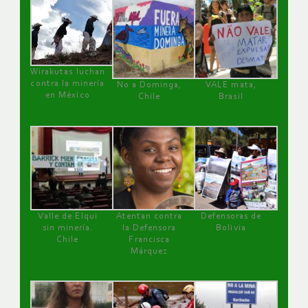
Wirakutas luchan
contra la minería
No a Dominga,
VALE mata,
en México
Chile
Brasil
Valle de Elqui
Atentan contra
Defensoras de
sin minería.
la Defensora
Bolivia
Chile
Francisca
Márquez