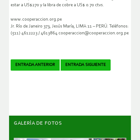
estar a US$270 y la libra de cobre a US$ 0.70 ctvs.
www.cooperaccion.org.pe
Jr. Río de Janeiro 373, Jesús María, LIMA 11 – PERÚ. Teléfonos:
(511) 4612223 / 4613864 cooperaccion@cooperaccion.org.pe
Navegador
ENTRADA ANTERIOR
ENTRADA SIGUIENTE
de
artículos
GALERÌA DE FOTOS