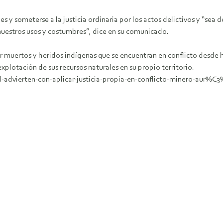
s y someterse a la justicia ordinaria por los actos delictivos y “se
 nuestros usos y costumbres”, dice en su comunicado.
or muertos y heridos indígenas que se encuentran en conflicto desde 
explotación de sus recursos naturales en su propio territorio.
-advierten-con-aplicar-justicia-propia-en-conflicto-minero-aur%C