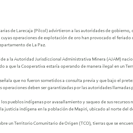
as de Larecaja (Pilcol) advirtieron a las autoridades de gobierno, co
 cuyas operaciones de explotación de oro han provocado el feriado 
departamento de La Paz.
de a la Autoridad Jurisdiccional Administrativa Minera (AJAM) nacion
ido a que la Cooperativa estaría operando de manera ilegal en un Ter
ñala que no fueron sometidos a consulta previa y que bajo el pretext
as operaciones deben ser garantizadas por las autoridades llamadas p
e los pueblos indígenas por avasallamiento y saqueo de sus recursos 
la justicia indígena en la población de Mapiri, ubicado al norte del
re un Territorio Comunitario de Origen (TCO), tierras que se encuent