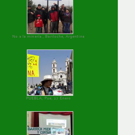
No a la minería , Bariloche, Argentina
PUEBLA, Pue, 27 Enero