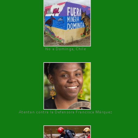
No a Dominga, Chile
Atentan contra la Defensora Francisca Márquez