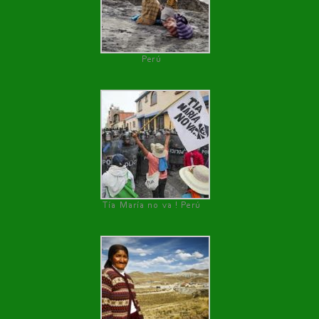
Perú
Tía María no va ! Perú