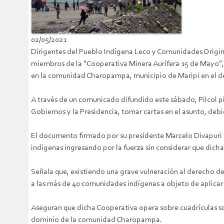
02/05/2021
Dirigentes del Pueblo Indígena Leco y Comunidades Originari
miembros de la “Cooperativa Minera Aurífera 15 de Mayo”,
en la comunidad Charopampa, municipio de Maripi en el 
A través de un comunicado difundido este sábado, Pilcol pi
Gobiernos y la Presidencia, tomar cartas en el asunto, deb
El documento firmado por su presidente Marcelo Divapuri se
indígenas ingresando por la fuerza sin considerar que dich
Señala que, existiendo una grave vulneración al derecho d
a las más de 40 comunidades indígenas a objeto de aplicar 
Aseguran que dicha Cooperativa opera sobre cuadrículas sob
dominio de la comunidad Charopampa.