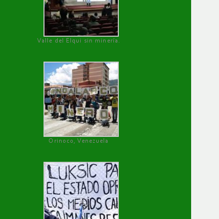
Valle del Elqui sin minería.
Orinoco, Venezuela