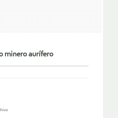
to minero aurífero
chivo