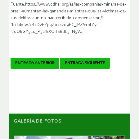
Fuente:https://www.cdhal.org/es/las-companias-mineras-de-
brasil-aumentan-las-ganancias-mientras-que-las-victimas-de-
sus-delitos-aun-no-han-recibido-compensacion/?
fbclid=IwAR2DvFZp3Zo2kzd9EC_lPZS1bfZy-
fJ0Q6GY5Eu_P5afkXOIfS8dE5TN5V4
Navegador
ENTRADA ANTERIOR
ENTRADA SIGUIENTE
de
artículos
GALERÌA DE FOTOS