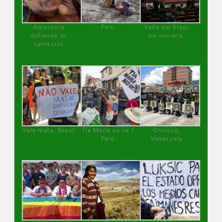
Amazonía
Perú
Valle del Elqui
defiende su
sin minería.
territorio
Vale mata, Brasil
Tía María no va !
Orinoco,
Perú
Venezuela