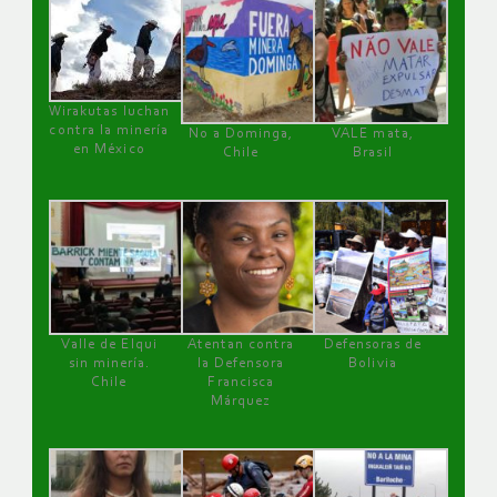
Wirakutas luchan
contra la minería
No a Dominga,
VALE mata,
en México
Chile
Brasil
Valle de Elqui
Atentan contra
Defensoras de
sin minería.
la Defensora
Bolivia
Chile
Francisca
Márquez