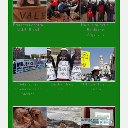
Protestas contra
No a la minería ,
VALE, Brasil
Bariloche,
Argentina
Defensoras
Las Bambas,
PUEBLA, Pue, 27
amenazadas en
Perú
Enero
México