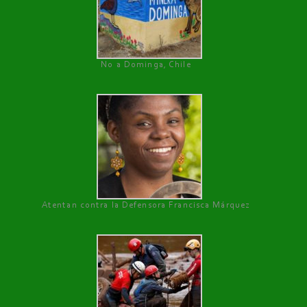
No a Dominga, Chile
Atentan contra la Defensora Francisca Márquez