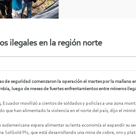
s ilegales en la región norte
zas de seguridad comenzaron la operación el martes por la mañana en
mbia, luego de meses de fuertes enfrentamientos entre mineros ilegal
, Ecuador movilizó a cientos de soldados y policías a una zona monta
o que han alimentado la violencia en el norte del país, dijo el ministr
 sudamericana espera alimentar su lenta economía al expandir su sect
na SolGold Plc, que está desarrollando una mina de cobre, oro y plat