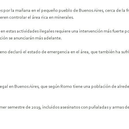
s por la mañana en el pequeño pueblo de Buenos Aires, cerca de la f
ren controlar el área rica en minerales.
 estas actividades ilegales requiere una intervención más fuerte por 
ción se anunciarán más adelante.
reno declaró el estado de emergencia en el área, que también ha sufr
legal en Buenos Aires, que según Romo tiene una población de alred
rimer semestre de 2019, incluidos asesinatos con puñaladas y armas de 