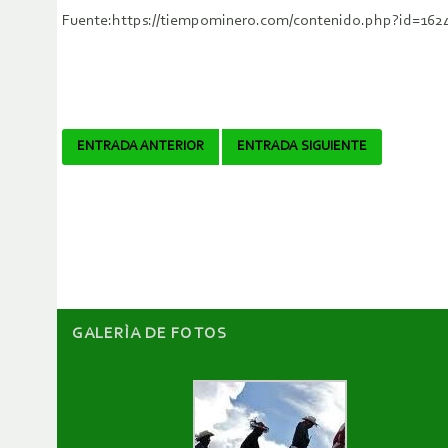
Fuente:https://tiempominero.com/contenido.php?id=162
Navegador
ENTRADA ANTERIOR
ENTRADA SIGUIENTE
de
artículos
GALERÌA DE FOTOS