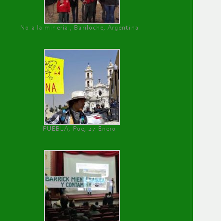
No a la minería , Bariloche, Argentina
PUEBLA, Pue, 27 Enero