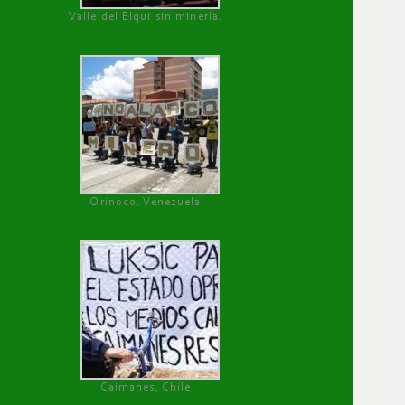
Valle del Elqui sin minería.
Orinoco, Venezuela
Caimanes, Chile