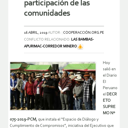
participación de las
comunidades
16 ABRIL, 2019
AUTOR:
COOPERACCIÓN.ORG.PE
CONFLICTO RELACIONADO:
LAS BAMBAS-
APURIMAC-CORREDOR MINERO
Hoy
salió en
el Diario
El
Peruano
el
DECR
ETO
SUPRE
MO Nº
075-2019-PCM,
que instala el “Espacio de Diálogo y
Cumplimiento de Compromisos”, iniciativa del Ejecutivo que