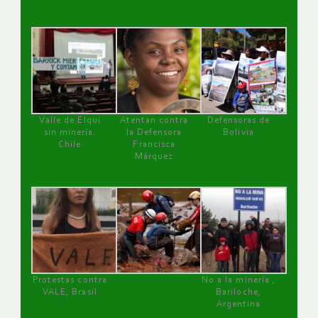
Valle de Elqui
Atentan contra
Defensoras de
sin minería.
la Defensora
Bolivia
Chile
Francisca
Márquez
Protestas contra
No a la minería ,
VALE, Brasil
Bariloche,
Argentina