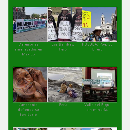
Defensoras
Las Bambas,
PUEBLA, Pue, 27
amenazadas en
Perú
Enero
México
Amazonía
Perú
Valle del Elqui
defiende su
sin minería.
territorio