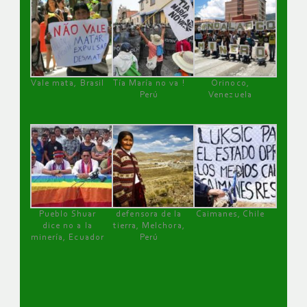
Vale mata, Brasil
Tía María no va !
Orinoco,
Perú
Venezuela
Pueblo Shuar
defensora de la
Caimanes, Chile
dice no a la
tierra, Melchora,
minería, Ecuador
Perú